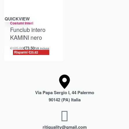
Risparmi €25.82
QUICKVIEW
Costumi Interi
Funclub intero
KAMINI nero
€
105.00
€
73.50
IVA inclusa
Risparmi €25.82
Via Papa Sergio I, 44 Palermo
90142 (PA) Italia
ritiquality@gmail.com