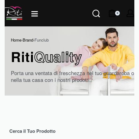
0
Home
›
Brand
›
Funclub
Riti
Quality
Porta una ventata di freschezza nel tuo guardaroba o
nella tua casa con i nostri prodotti.
Cerca il Tuo Prodotto