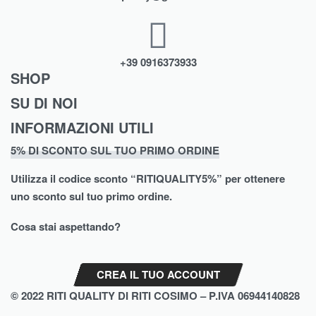
+39 0916373933
SHOP
SU DI NOI
Abbigliamento
INFORMAZIONI UTILI
Chi Siamo
Intimo
5% DI SCONTO SUL TUO PRIMO ORDINE
Termini e Condizioni
Shop
Scarpe
Utilizza il codice sconto “
RITIQUALITY5%”
per ottenere
Spedizioni
Contatti
Moda Mare
uno sconto sul tuo primo ordine.
Cookie Policy (UE)
Brands
Biancheria Casa
Cosa stai aspettando?
Privacy Policy
Assistenza
CREA IL TUO ACCOUNT
© 2022 RITI QUALITY DI RITI COSIMO – P.IVA 06944140828