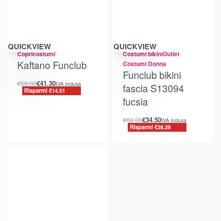
Risparmi €14.51
Risparmi €28.28
QUICKVIEW
QUICKVIEW
Copricostumi
Costumi bikini
Outlet
Kaftano Funclub
Costumi Donna
Funclub bikini
€
59.00
€
41.30
IVA inclusa
fascia S13094
Risparmi €14.51
fucsia
€
69.00
€
34.50
IVA inclusa
Risparmi €28.28