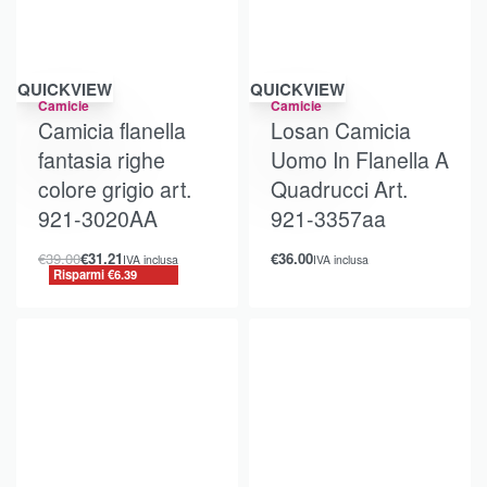
Risparmi €6.39
QUICKVIEW
QUICKVIEW
Camicie
Camicie
Camicia flanella
Losan Camicia
fantasia righe
Uomo In Flanella A
colore grigio art.
Quadrucci Art.
921-3020AA
921-3357aa
€
39.00
€
31.21
€
36.00
IVA inclusa
IVA inclusa
Risparmi €6.39