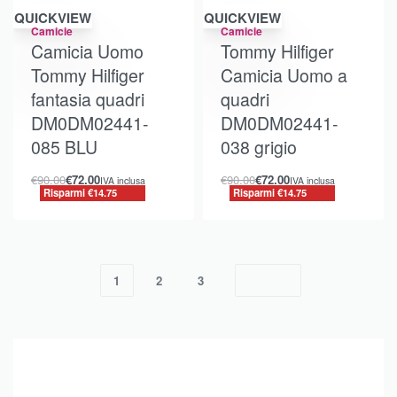
Risparmi €14.75
Risparmi €14.75
QUICKVIEW
QUICKVIEW
Camicie
Camicie
Camicia Uomo
Tommy Hilfiger
Tommy Hilfiger
Camicia Uomo a
fantasia quadri
quadri
DM0DM02441-
DM0DM02441-
085 BLU
038 grigio
€
90.00
€
72.00
€
90.00
€
72.00
IVA inclusa
IVA inclusa
Risparmi €14.75
Risparmi €14.75
1
2
3