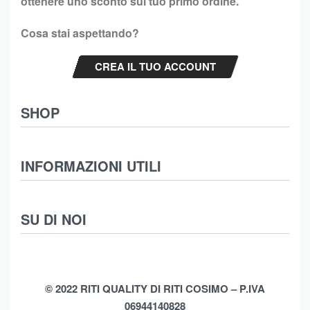
ottenere uno sconto sul tuo primo ordine.
Cosa stai aspettando?
CREA IL TUO ACCOUNT
SHOP
Abbigliamento
INFORMAZIONI UTILI
Intimo
Scarpe
Termini e Condizioni
SU DI NOI
Moda Mare
Spedizioni
Biancheria Casa
Cookie Policy (UE)
Chi Siamo
Privacy Policy
Shop
© 2022 RITI QUALITY DI RITI COSIMO – P.IVA
06944140828
Assistenza