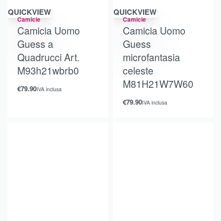
QUICKVIEW
QUICKVIEW
Camicie
Camicie
Camicia Uomo
Camicia Uomo
Guess a
Guess
Quadrucci Art.
microfantasia
M93h21wbrb0
celeste
M81H21W7W60
€
79.90
IVA inclusa
€
79.90
IVA inclusa