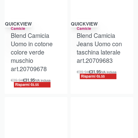
Risparmi €6.55
Risparmi €6.55
QUICKVIEW
QUICKVIEW
Camicie
Camicie
Blend Camicia
Blend Camicia
Uomo in cotone
Jeans Uomo con
colore verde
taschina laterale
muschio
art.20709683
art.20709678
€
39.94
€
31.95
IVA inclusa
Risparmi €6.55
€
39.94
€
31.95
IVA inclusa
Risparmi €6.55