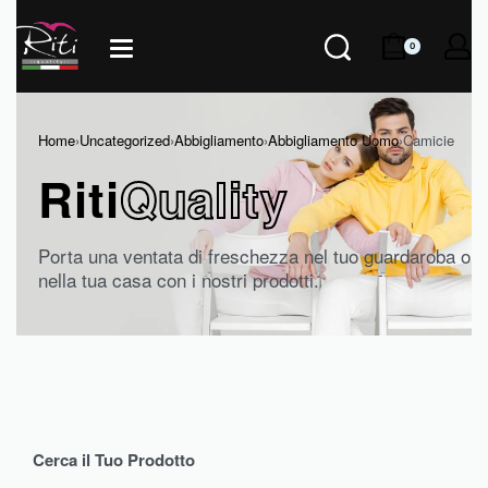
0
Home
›
Uncategorized
›
Abbigliamento
›
Abbigliamento Uomo
›
Camicie
Riti
Quality
Porta una ventata di freschezza nel tuo guardaroba o
nella tua casa con i nostri prodotti.
Cerca il Tuo Prodotto