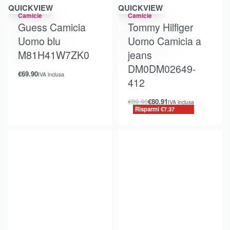
Risparmi €7.37
QUICKVIEW
QUICKVIEW
Camicie
Camicie
Guess Camicia
Tommy Hilfiger
Uomo blu
Uomo Camicia a
M81H41W7ZK0
jeans
DM0DM02649-
€
69.90
IVA inclusa
412
€
89.90
€
80.91
IVA inclusa
Risparmi €7.37