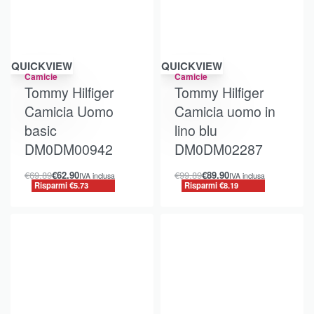
Risparmi €5.73
Risparmi €8.19
QUICKVIEW
QUICKVIEW
Camicie
Camicie
Tommy Hilfiger
Tommy Hilfiger
Camicia Uomo
Camicia uomo in
basic
lino blu
DM0DM00942
DM0DM02287
€
69.89
€
62.90
€
99.89
€
89.90
IVA inclusa
IVA inclusa
Risparmi €5.73
Risparmi €8.19