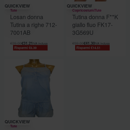
Risparmi €6.39
Risparmi €14.51
QUICKVIEW
QUICKVIEW
Tute
Copricostumi
Tute
Losan donna
Tutina donna F**K
Tutina a righe 712-
giallo fluo FK17-
7001AB
3G569U
€
39.00
€
31.21
€
59.00
€
41.30
IVA inclusa
IVA inclusa
Risparmi €6.39
Risparmi €14.51
Risparmi €28.67
QUICKVIEW
Tute