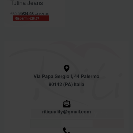
Tutina Jeans
€
69.95
€
34.98
IVA inclusa
Risparmi €28.67
Via Papa Sergio I, 44 Palermo
90142 (PA) Italia
ritiquality@gmail.com