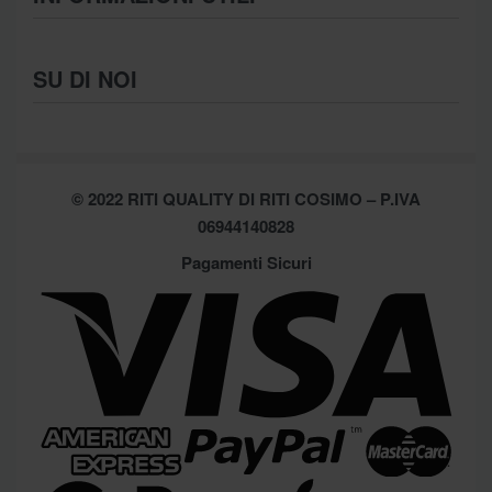
Intimo
Scarpe
Termini e Condizioni
SU DI NOI
Moda Mare
Spedizioni
Biancheria Casa
Cookie Policy (UE)
Chi Siamo
Privacy Policy
Shop
© 2022 RITI QUALITY DI RITI COSIMO – P.IVA
Assistenza
Contatti
06944140828
Pagamenti Sicuri
Brands