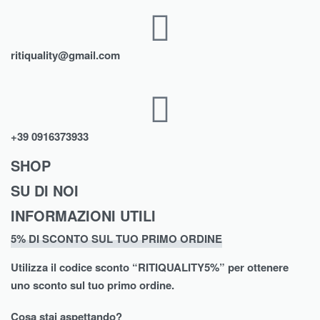
ritiquality@gmail.com
+39 0916373933
SHOP
SU DI NOI
Abbigliamento
INFORMAZIONI UTILI
Chi Siamo
Intimo
5% DI SCONTO SUL TUO PRIMO ORDINE
Termini e Condizioni
Shop
Scarpe
Utilizza il codice sconto “
RITIQUALITY5%”
per ottenere
Spedizioni
Contatti
Moda Mare
uno sconto sul tuo primo ordine.
Cookie Policy (UE)
Brands
Biancheria Casa
Cosa stai aspettando?