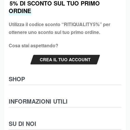
5% DI SCONTO SUL TUO PRIMO
ORDINE
Utilizza il codice sconto “
RITIQUALITY5%”
per
ottenere uno sconto sul tuo primo ordine.
Cosa stai aspettando?
CREA IL TUO ACCOUNT
SHOP
Abbigliamento
INFORMAZIONI UTILI
Intimo
Scarpe
Termini e Condizioni
SU DI NOI
Moda Mare
Spedizioni