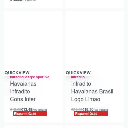
Risparmi €3.69
Risparmi €6.39
QUICKVIEW
QUICKVIEW
Infradito
Scarpe sportive
Infradito
Havaianas
Infradito
Infradito
Havaianas Brasil
Cons.Inter
Logo Limao
€
18.00
€
13.49
€
24.00
€
16.20
IVA inclusa
IVA inclusa
Risparmi €3.69
Risparmi €6.39