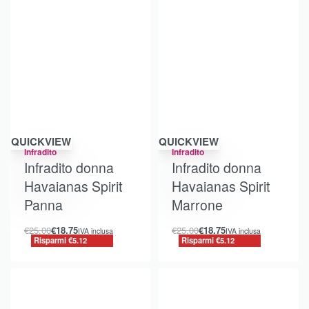
Risparmi €5.12
Risparmi €5.12
QUICKVIEW
QUICKVIEW
Infradito
Infradito
Infradito donna
Infradito donna
Havaianas Spirit
Havaianas Spirit
Panna
Marrone
€
25.00
€
18.75
€
25.00
€
18.75
IVA inclusa
IVA inclusa
Risparmi €5.12
Risparmi €5.12