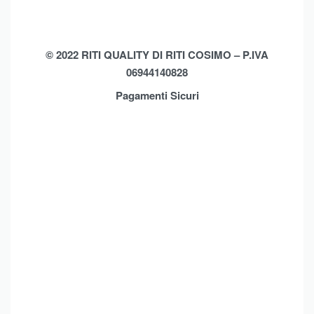
Biancheria Casa
Cookie Policy (UE)
Chi Siamo
Privacy Policy
Shop
© 2022 RITI QUALITY DI RITI COSIMO – P.IVA
06944140828
Assistenza
Contatti
Pagamenti Sicuri
Brands