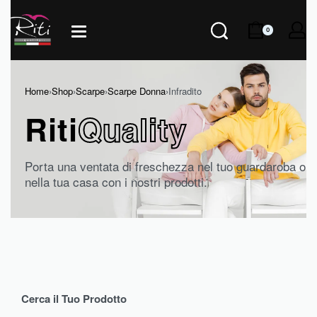
0
Home
›
Shop
›
Scarpe
›
Scarpe Donna
›
Infradito
Riti
Quality
Porta una ventata di freschezza nel tuo guardaroba o
nella tua casa con i nostri prodotti.
Cerca il Tuo Prodotto