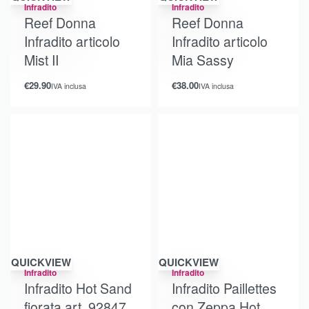
Infradito
Infradito
Reef Donna
Reef Donna
Infradito articolo
Infradito articolo
Mist II
Mia Sassy
€
29.90
€
38.00
IVA inclusa
IVA inclusa
QUICKVIEW
QUICKVIEW
Infradito
Infradito
Infradito Hot Sand
Infradito Paillettes
fiorata art. 92847
con Zeppa Hot