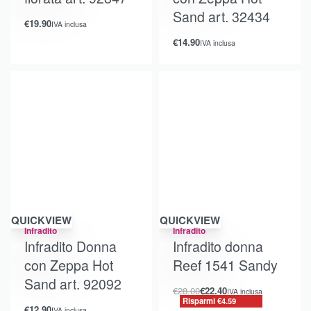
Sand art. 32434
€
19.90
IVA inclusa
€
14.90
IVA inclusa
Risparmi €4.59
QUICKVIEW
QUICKVIEW
Infradito
Infradito
Infradito Donna
Infradito donna
con Zeppa Hot
Reef 1541 Sandy
Sand art. 92092
€
28.00
€
22.40
IVA inclusa
Risparmi €4.59
€
12.90
IVA inclusa