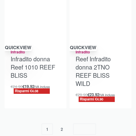
Risparmi €4.08
Risparmi €4.90
QUICKVIEW
QUICKVIEW
Infradito
Infradito
Infradito donna
Reef Infradito
Reef 1010 REEF
donna 2TNO
BLISS
REEF BLISS
WILD
€
24.90
€
19.92
IVA inclusa
Risparmi €4.08
€
29.90
€
23.92
IVA inclusa
Risparmi €4.90
1
2