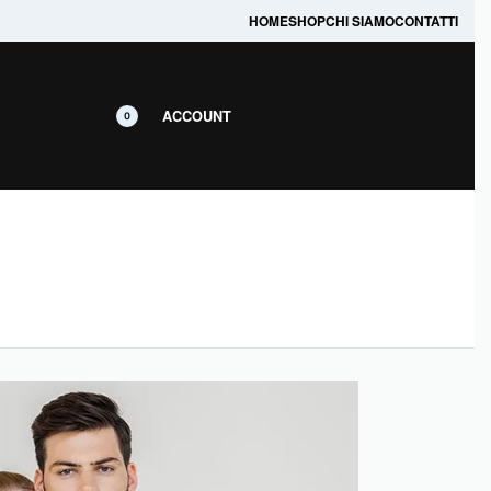
prodotti in promozione.
HOME
SHOP
CHI SIAMO
CONTATTI
ACCOUNT
0