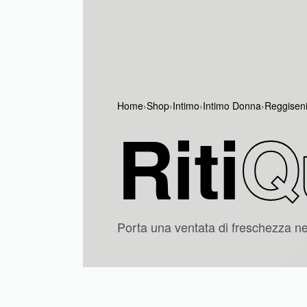
Home
›
Shop
›
Intimo
›
Intimo Donna
›
Reggisen
Riti
Q
Porta una ventata di freschezza nel