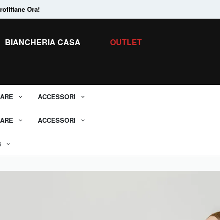
ofittane Ora!
Tanti Prodotti in
Saldo.
Scopri tutti i 
BIANCHERIA CASA
OUTLET
ARE
ACCESSORI
ARE
ACCESSORI
G