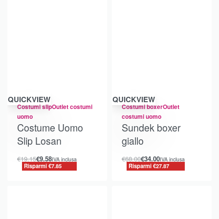
Risparmi €7.85
Risparmi €27.87
QUICKVIEW
QUICKVIEW
Costumi slip
Outlet costumi
Costumi boxer
Outlet
uomo
costumi uomo
Costume Uomo
Sundek boxer
Slip Losan
giallo
€
19.15
€
9.58
€
68.00
€
34.00
IVA inclusa
IVA inclusa
Risparmi €7.85
Risparmi €27.87