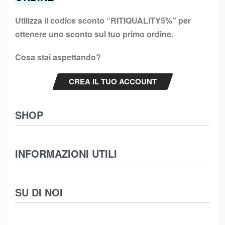
Utilizza il codice sconto “
RITIQUALITY5%”
per
ottenere uno sconto sul tuo primo ordine.
Cosa stai aspettando?
CREA IL TUO ACCOUNT
SHOP
Abbigliamento
INFORMAZIONI UTILI
Intimo
Scarpe
Termini e Condizioni
SU DI NOI
Moda Mare
Spedizioni
Biancheria Casa
Cookie Policy (UE)
Chi Siamo