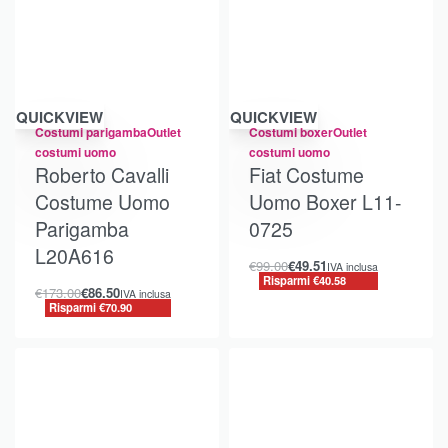
Risparmi €70.90
Risparmi €40.58
QUICKVIEW
QUICKVIEW
Costumi parigamba
Outlet
Costumi boxer
Outlet
costumi uomo
costumi uomo
Roberto Cavalli
Fiat Costume
Costume Uomo
Uomo Boxer L11-
Parigamba
0725
L20A616
€
99.00
€
49.51
IVA inclusa
Risparmi €40.58
€
173.00
€
86.50
IVA inclusa
Risparmi €70.90