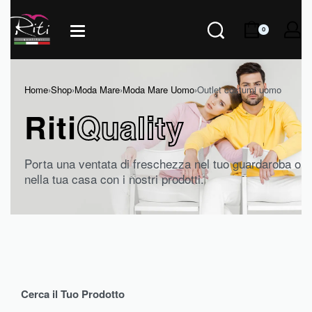
0
Home
›
Shop
›
Moda Mare
›
Moda Mare Uomo
›
Outlet costumi uomo
Riti
Quality
Porta una ventata di freschezza nel tuo guardaroba o
nella tua casa con i nostri prodotti.
Cerca il Tuo Prodotto