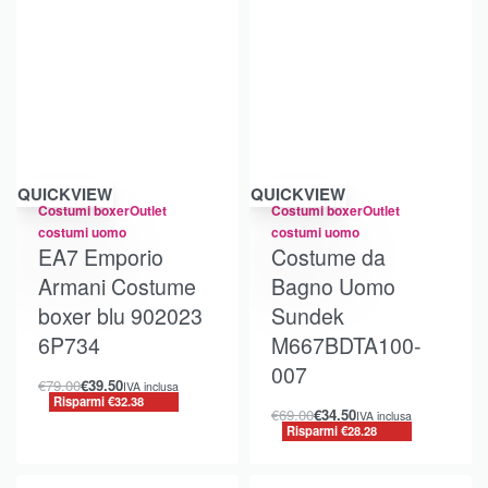
Risparmi €32.38
Risparmi €28.28
QUICKVIEW
QUICKVIEW
Costumi boxer
Outlet
Costumi boxer
Outlet
costumi uomo
costumi uomo
EA7 Emporio
Costume da
Armani Costume
Bagno Uomo
boxer blu 902023
Sundek
6P734
M667BDTA100-
007
€
79.00
€
39.50
IVA inclusa
Risparmi €32.38
€
69.00
€
34.50
IVA inclusa
Risparmi €28.28