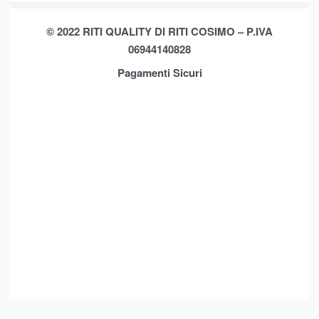
Privacy Policy
Shop
© 2022 RITI QUALITY DI RITI COSIMO – P.IVA
Assistenza
Contatti
06944140828
Pagamenti Sicuri
Brands