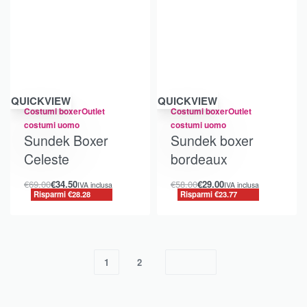
Risparmi €28.28
Risparmi €23.77
QUICKVIEW
QUICKVIEW
Costumi boxer
Outlet
Costumi boxer
Outlet
costumi uomo
costumi uomo
Sundek Boxer
Sundek boxer
Celeste
bordeaux
€
69.00
€
34.50
€
58.00
€
29.00
IVA inclusa
IVA inclusa
Risparmi €28.28
Risparmi €23.77
1
2