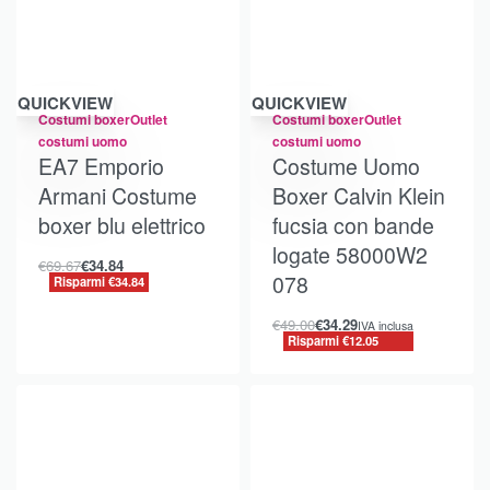
Risparmi €34.84
Risparmi €12.05
QUICKVIEW
QUICKVIEW
Costumi boxer
Outlet
Costumi boxer
Outlet
costumi uomo
costumi uomo
EA7 Emporio
Costume Uomo
Armani Costume
Boxer Calvin Klein
boxer blu elettrico
fucsia con bande
logate 58000W2
€
69.67
€
34.84
078
Risparmi €34.84
€
49.00
€
34.29
IVA inclusa
Risparmi €12.05