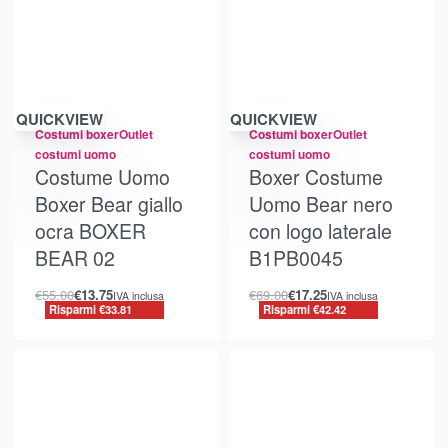
Risparmi €33.81
Risparmi €42.42
QUICKVIEW
QUICKVIEW
Costumi boxer
Outlet
Costumi boxer
Outlet
costumi uomo
costumi uomo
Costume Uomo
Boxer Costume
Boxer Bear giallo
Uomo Bear nero
ocra BOXER
con logo laterale
BEAR 02
B1PB0045
€
55.00
€
13.75
€
69.00
€
17.25
IVA inclusa
IVA inclusa
Risparmi €33.81
Risparmi €42.42