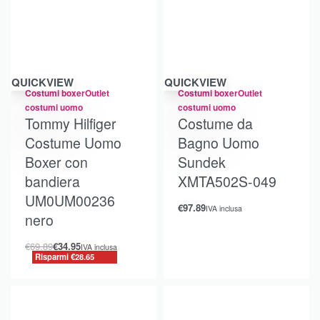
Risparmi €28.65
QUICKVIEW
QUICKVIEW
Costumi boxer
Outlet
Costumi boxer
Outlet
costumi uomo
costumi uomo
Tommy Hilfiger
Costume da
Costume Uomo
Bagno Uomo
Boxer con
Sundek
bandiera
XMTA502S-049
UM0UM00236
€
97.89
IVA inclusa
nero
€
69.89
€
34.95
IVA inclusa
Risparmi €28.65