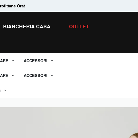
ofittane Ora!
Tanti Prodotti in
Saldo.
Scopri tutti i 
BIANCHERIA CASA
OUTLET
ARE
ACCESSORI
ARE
ACCESSORI
G