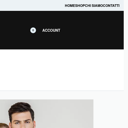
prodotti in promozione.
HOME
SHOP
CHI SIAMO
CONTATTI
ACCOUNT
0