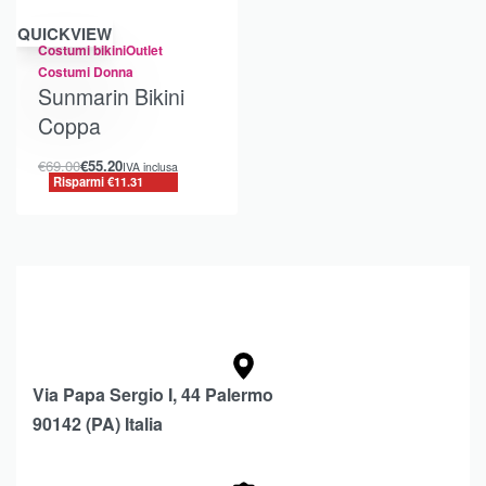
Risparmi €11.31
QUICKVIEW
Costumi bikini
Outlet
Costumi Donna
Sunmarin Bikini
Coppa
€
69.00
€
55.20
IVA inclusa
Risparmi €11.31
Via Papa Sergio I, 44 Palermo
90142 (PA) Italia