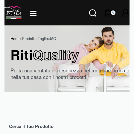
0
Home
›
Prodotto Taglia
›
48C
Riti
Quality
Porta una ventata di freschezza nel tuo guardaroba o
nella tua casa con i nostri prodotti.
Cerca il Tuo Prodotto