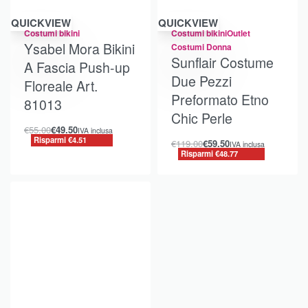
Risparmi €4.51
Risparmi €48.77
QUICKVIEW
QUICKVIEW
Costumi bikini
Costumi bikini
Outlet
Ysabel Mora Bikini
Costumi Donna
Sunflair Costume
A Fascia Push-up
Due Pezzi
Floreale Art.
Preformato Etno
81013
Chic Perle
€
55.00
€
49.50
IVA inclusa
Risparmi €4.51
€
119.00
€
59.50
IVA inclusa
Risparmi €48.77