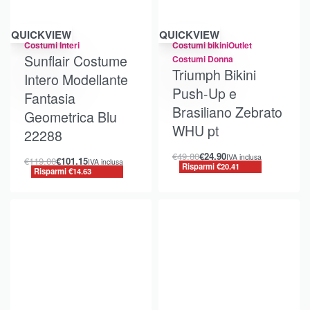
Risparmi €14.63
Risparmi €20.41
QUICKVIEW
QUICKVIEW
Costumi Interi
Costumi bikini
Outlet
Sunflair Costume
Costumi Donna
Triumph Bikini
Intero Modellante
Push-Up e
Fantasia
Brasiliano Zebrato
Geometrica Blu
WHU pt
22288
€
49.80
€
24.90
IVA inclusa
€
119.00
€
101.15
IVA inclusa
Risparmi €20.41
Risparmi €14.63