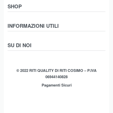
SHOP
Abbigliamento
INFORMAZIONI UTILI
Intimo
Scarpe
Termini e Condizioni
SU DI NOI
Moda Mare
Spedizioni
Biancheria Casa
Cookie Policy (UE)
Chi Siamo
Privacy Policy
Shop
© 2022 RITI QUALITY DI RITI COSIMO – P.IVA
06944140828
Assistenza
Contatti
Pagamenti Sicuri
Brands