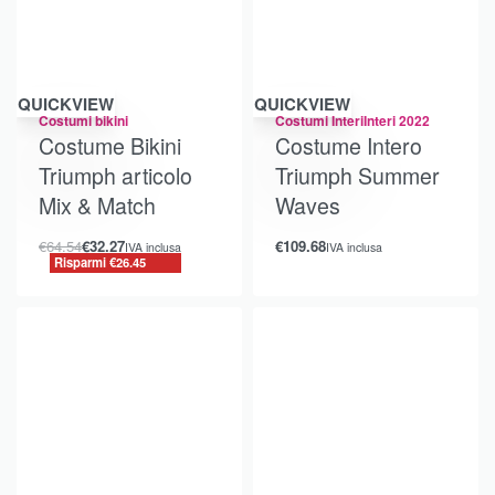
Risparmi €26.45
QUICKVIEW
QUICKVIEW
Costumi bikini
Costumi Interi
Interi 2022
Costume Bikini
Costume Intero
Triumph articolo
Triumph Summer
Mix & Match
Waves
€
64.54
€
32.27
€
109.68
IVA inclusa
IVA inclusa
Risparmi €26.45