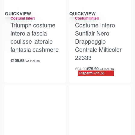
Risparmi €11.56
QUICKVIEW
QUICKVIEW
Costumi Interi
Costumi Interi
Triumph costume
Costume Intero
intero a fascia
Sunflair Nero
coulisse laterale
Drappeggio
fantasia cashmere
Centrale Milticolor
22333
€
109.68
IVA inclusa
€
94.00
€
79.90
IVA inclusa
Risparmi €11.56