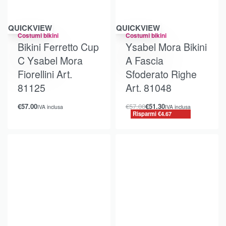
Risparmi €4.67
QUICKVIEW
QUICKVIEW
Costumi bikini
Costumi bikini
Bikini Ferretto Cup
Ysabel Mora Bikini
C Ysabel Mora
A Fascia
Fiorellini Art.
Sfoderato Righe
81125
Art. 81048
€
57.00
€
57.00
€
51.30
IVA inclusa
IVA inclusa
Risparmi €4.67