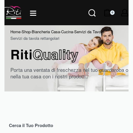
0
Home
›
Shop
›
Biancheria Casa
›
Cucina
›
Servizi da Tavola
›
Servizi da tavola rettangolari
Riti
Quality
Porta una ventata di freschezza nel tuo guardaroba o
nella tua casa con i nostri prodotti.
Cerca il Tuo Prodotto