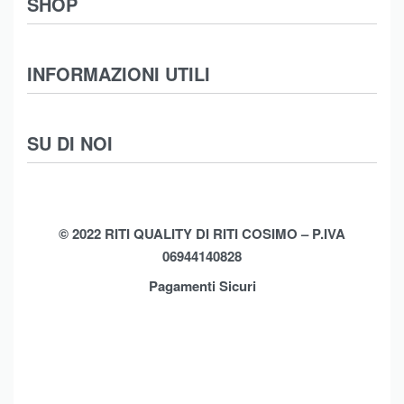
SHOP
Abbigliamento
INFORMAZIONI UTILI
Intimo
Scarpe
Termini e Condizioni
SU DI NOI
Moda Mare
Spedizioni
Biancheria Casa
Cookie Policy (UE)
Chi Siamo
Privacy Policy
Shop
© 2022 RITI QUALITY DI RITI COSIMO – P.IVA
06944140828
Assistenza
Contatti
Pagamenti Sicuri
Brands