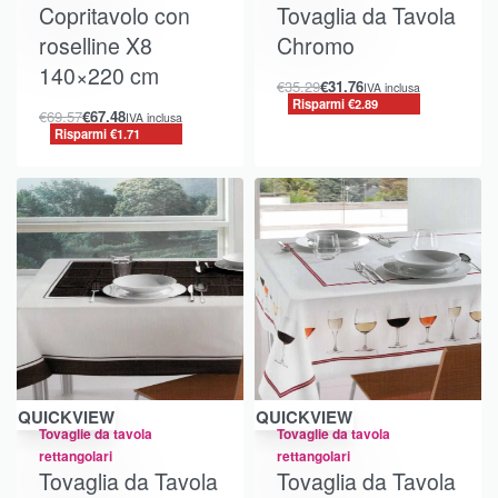
Copritavolo con
Tovaglia da Tavola
roselline X8
Chromo
140×220 cm
€
35.29
€
31.76
IVA inclusa
Risparmi €2.89
€
69.57
€
67.48
IVA inclusa
Risparmi €1.71
QUICKVIEW
QUICKVIEW
Tovaglie da tavola
Tovaglie da tavola
rettangolari
rettangolari
Tovaglia da Tavola
Tovaglia da Tavola