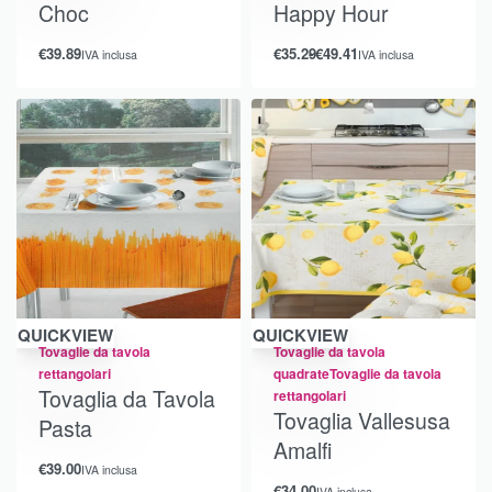
Choc
Happy Hour
€
39.89
€
35.29
€
49.41
IVA inclusa
IVA inclusa
QUICKVIEW
QUICKVIEW
Tovaglie da tavola
Tovaglie da tavola
rettangolari
quadrate
Tovaglie da tavola
Tovaglia da Tavola
rettangolari
Tovaglia Vallesusa
Pasta
Amalfi
€
39.00
IVA inclusa
€
34.00
IVA inclusa