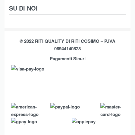
Scarpe
Termini e Condizioni
SU DI NOI
Moda Mare
Spedizioni
Biancheria Casa
Cookie Policy (UE)
Chi Siamo
Privacy Policy
Shop
© 2022 RITI QUALITY DI RITI COSIMO – P.IVA
Assistenza
Contatti
06944140828
Pagamenti Sicuri
Brands