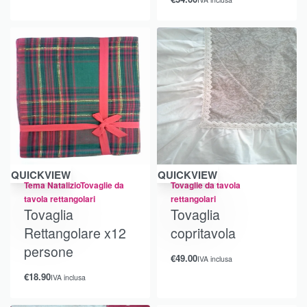
QUICKVIEW
QUICKVIEW
Tema Natalizio
Tovaglie da
Tovaglie da tavola
tavola rettangolari
rettangolari
Tovaglia
Tovaglia
Rettangolare x12
copritavola
persone
€
49.00
IVA inclusa
€
18.90
IVA inclusa