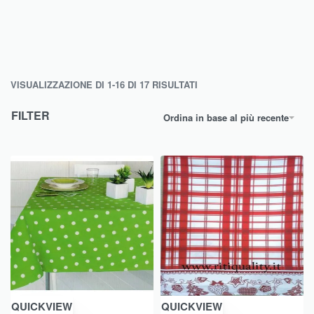
VISUALIZZAZIONE DI 1-16 DI 17 RISULTATI
FILTER
Ordina in base al più recente
Risparmi €2.38
Risparmi €0.39
QUICKVIEW
QUICKVIEW