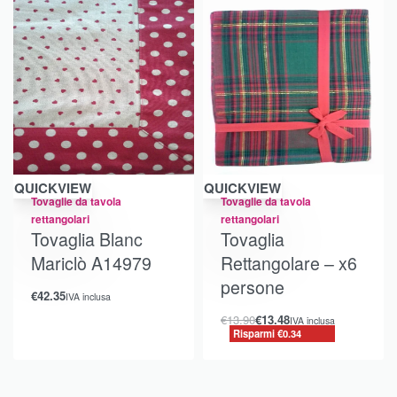
Risparmi €0.34
QUICKVIEW
QUICKVIEW
Tovaglie da tavola
Tovaglie da tavola
rettangolari
rettangolari
Tovaglia Blanc
Tovaglia
Mariclò A14979
Rettangolare – x6
persone
€
42.35
IVA inclusa
€
13.90
€
13.48
IVA inclusa
Risparmi €0.34