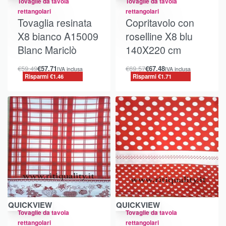
Tovaglie da tavola
Tovaglie da tavola
rettangolari
rettangolari
Tovaglia resinata
Copritavolo con
X8 bianco A15009
roselline X8 blu
Blanc Mariclò
140X220 cm
€
59.49
€
57.71
€
69.57
€
67.48
IVA inclusa
IVA inclusa
Risparmi €1.46
Risparmi €1.71
Risparmi €0.22
Risparmi €0.22
QUICKVIEW
QUICKVIEW
Tovaglie da tavola
Tovaglie da tavola
rettangolari
rettangolari