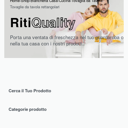
Home
›
Shop
›
Biancheria Casa
›
Cucina
›
Tovaglia da Tavola
›
Tovaglie da tavola rettangolari
Riti
Quality
Porta una ventata di freschezza nel tuo guardaroba o
nella tua casa con i nostri prodotti.
Cerca il Tuo Prodotto
Categorie prodotto