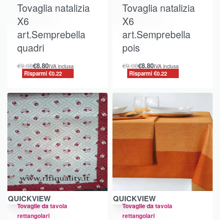
Tovaglia natalizia
Tovaglia natalizia
X6
X6
art.Semprebella
art.Semprebella
quadri
pois
€
9.08
€
8.80
€
9.08
€
8.80
IVA inclusa
IVA inclusa
Risparmi €0.22
Risparmi €0.22
Risparmi €1.71
Risparmi €2.89
QUICKVIEW
QUICKVIEW
Tovaglie da tavola
Tovaglie da tavola
rettangolari
rettangolari