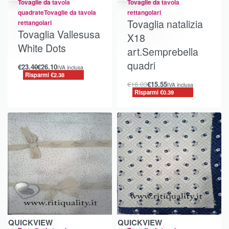
Tovaglie da tavola
Tovaglie da tavola
quadrate
Tovaglie da tavola
rettangolari
Tovaglia natalizia
rettangolari
Tovaglia Vallesusa
X18
White Dots
art.Semprebella
quadri
€
23.40
€
26.10
IVA inclusa
Risparmi €2.38
€
16.03
€
15.55
IVA inclusa
Risparmi €0.39
Risparmi €1.46
Risparmi €1.71
QUICKVIEW
QUICKVIEW