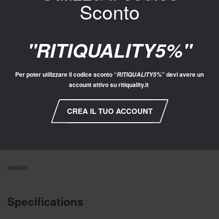
Sconto
Aggiungi al carrello
ACQUISTO VELOCE
"RITIQUALITY5%"
32434
Categorie:
Infradito
,
Scarpe
,
Scarpe Donna
Per poter utilizzare il codice sconto “
” devi avere un
RITIQUALITY5%
account attivo su ritiquality.it
CREA IL TUO ACCOUNT
SHARE
Specifications