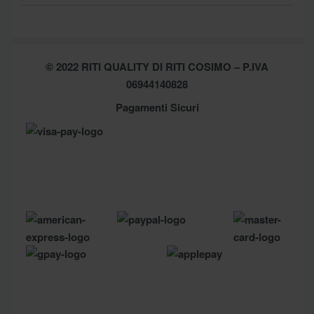
Moda Mare
Spedizioni
Biancheria Casa
Cookie Policy (UE)
Chi Siamo
Privacy Policy
Shop
© 2022 RITI QUALITY DI RITI COSIMO – P.IVA
Assistenza
Contatti
06944140828
Pagamenti Sicuri
Brands