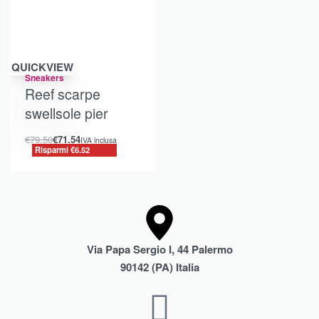
Risparmi €6.52
QUICKVIEW
Sneakers
Reef scarpe
swellsole pier
€
79.50
€
71.54
IVA inclusa
Risparmi €6.52
Via Papa Sergio I, 44 Palermo
90142 (PA) Italia