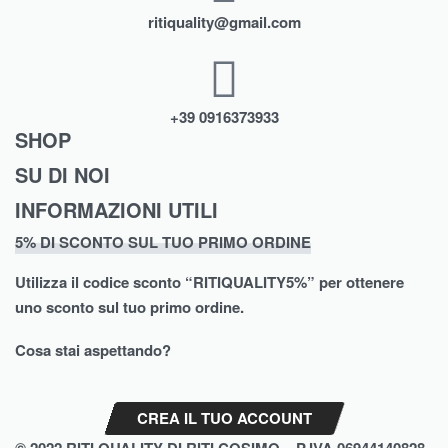
ritiquality@gmail.com
+39 0916373933
SHOP
SU DI NOI
Abbigliamento
INFORMAZIONI UTILI
Chi Siamo
Intimo
5% DI SCONTO SUL TUO PRIMO ORDINE
Termini e Condizioni
Shop
Scarpe
Utilizza il codice sconto “
RITIQUALITY5%”
per ottenere
Spedizioni
Contatti
Moda Mare
uno sconto sul tuo primo ordine.
Cookie Policy (UE)
Brands
Biancheria Casa
Cosa stai aspettando?
Privacy Policy
Assistenza
CREA IL TUO ACCOUNT