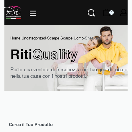
0
Home
›
Uncategorized
›
Scarpe
›
Scarpe Uomo
›
Sneakers
Riti
Quality
Porta una ventata di freschezza nel tuo guardaroba o
nella tua casa con i nostri prodotti.
Cerca il Tuo Prodotto