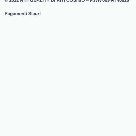
© 2022 RITI QUALITY DI RITI COSIMO – P.IVA 06944140828
Pagamenti Sicuri