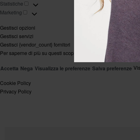
Statistiche
Marketing
Gestisci opzioni
Gestisci servizi
Gestisci {vendor_count} fornitori
Per saperne di più su questi scopi
Vi
Accetta
Nega
Visualizza le preferenze
Salva preferenze
Cookie Policy
Privacy Policy