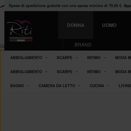
Spese di spedizione gratuite con una spesa minima di 70,00 €.
Appr
Saldo.
DONNA
UOMO
Scopri tutti i prodotti in promozione.
BRAND
Gestisci Consenso Cookie
ABBIGLIAMENTO
SCARPE
INTIMO
MODA M
ABBIGLIAMENTO
SCARPE
INTIMO
MODA M
BAGNO
CAMERA DA LETTO
CUCINA
LIVIN