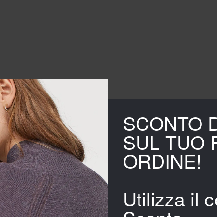
SCONTO 
SUL TUO 
ORDINE!
i cookie per memorizzare e/o accedere alle informazioni del disp
u questo sito. Non acconsentire o ritirare il consenso può influ
Utilizza il 
Sconto