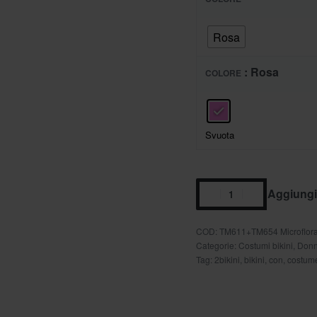
Rosa
: Rosa
COLORE
Svuota
Aggiungi 
TM611+TM654 Microflora
Categorie:
Costumi bikini
,
Don
Tag:
2bikini
,
bikini
,
con
,
costum