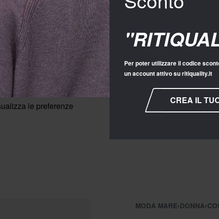
"RITIQUA
Per poter utilizzare il codice scont
un account attivo su ritiquality.it
CREA IL TU
sualizza le preferenze
MODA MARE
›
DONNA
›
COS