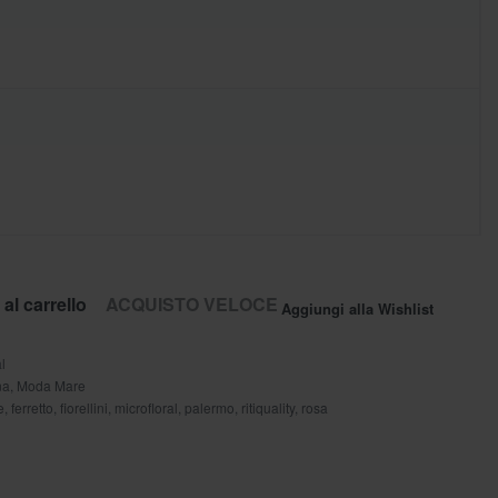
al carrello
ACQUISTO VELOCE
Aggiungi alla Wishlist
l
na
,
Moda Mare
e
,
ferretto
,
fiorellini
,
microfloral
,
palermo
,
ritiquality
,
rosa