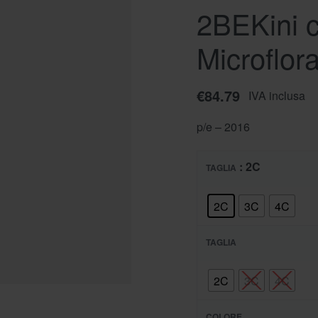
2BEKini c
€
84.18
IVA inclusa
Microflora
€
84.79
IVA inclusa
p/e – 2016
: 2C
TAGLIA
2C
3C
4C
TAGLIA
2C
3C
4C
COLORE