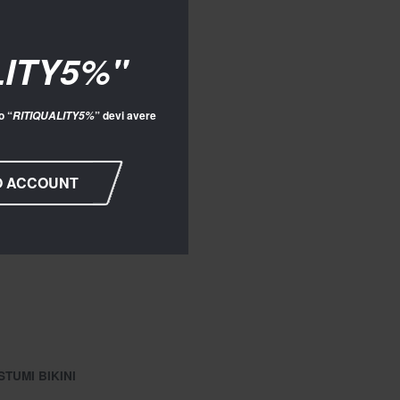
LITY5%"
o “
” devi avere
RITIQUALITY5%
O ACCOUNT
TUMI BIKINI