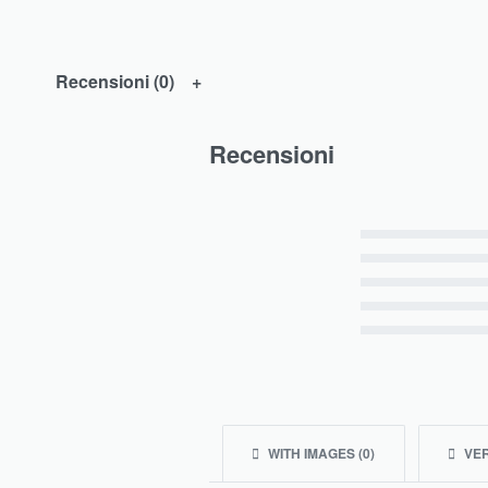
Recensioni (0)
Recensioni
Valutato
5
su 5
Valutato
4
su 5
Valutato
3
su 5
Valutato
2
su 5
Valutato
1
su 5
WITH IMAGES (
0
)
VER