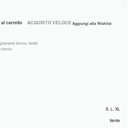
al carrello
ACQUISTO VELOCE
Aggiungi alla Wishlist
gliamento Donna
,
Vestiti
o donna
S
,
L
,
XL
Verde