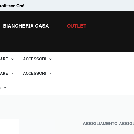
ofittane Ora!
Tanti Prodotti in
Saldo.
Scopri tutti i 
BIANCHERIA CASA
OUTLET
ARE
ACCESSORI
ARE
ACCESSORI
G
ABBIGLIAMENTO
›
ABBIG