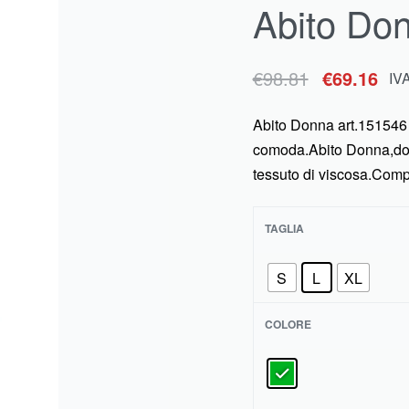
Abito Do
€
€
88.00
95.78
€
71.83
IVA inclusa
IVA inclusa
€
98.81
€
69.16
IV
Abito Donna art.151546 d
comoda.Abito Donna,dona
tessuto di viscosa.Com
TAGLIA
S
L
XL
COLORE