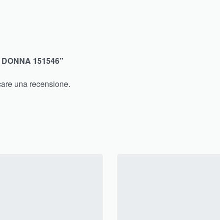
 DONNA 151546”
care una recensione.