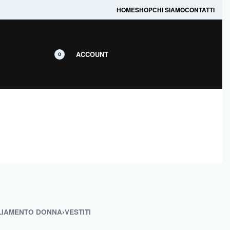
prodotti in promozione.
HOME
SHOP
CHI SIAMO
CONTATTI
ACCOUNT
0
LIAMENTO DONNA
›
VESTITI