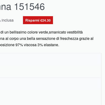
nna 151546
A inclusa
Risparmi €24.30
i un bellissimo colore verde,smanicato vestibilità
 al corpo una bella sensazione di freschezza grazie al
posizione 97% viscosa 3% elastane.