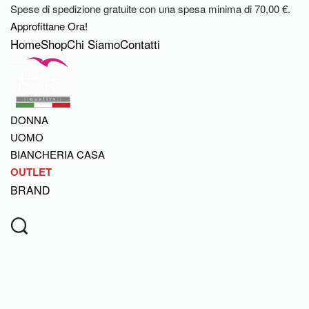
Skip
Spese di spedizione gratuite con una spesa minima di 70,00 €.
to
Approfittane Ora!
content
Home
Shop
Chi Siamo
Contatti
DONNA
UOMO
BIANCHERIA CASA
OUTLET
BRAND
SEARCH
OPEN