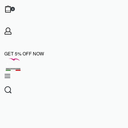
0
OPEN
CART
ACCOUNT
GET 5% OFF NOW
SEARCH
OPEN