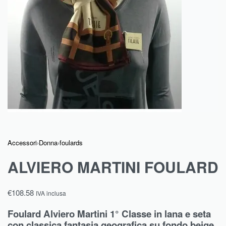
Accessori
›
Donna
›
foulards
ALVIERO MARTINI FOULARD
€
108.58
IVA inclusa
Foulard Alviero Martini 1° Classe in lana e seta
con classica fantasia geografica su fondo beige