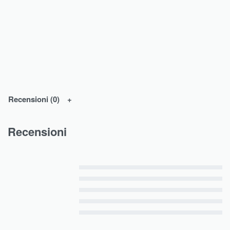
Recensioni (0)
Recensioni
Valutato
5
su 5
Valutato
4
su 5
Valutato
3
su 5
Valutato
2
su 5
Valutato
1
su 5