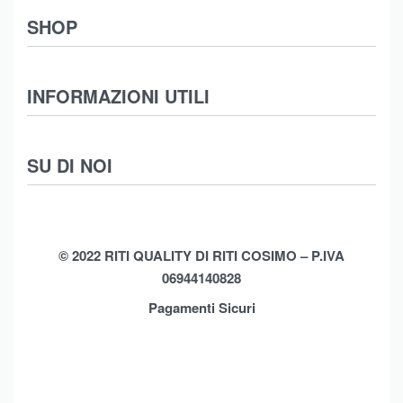
SHOP
Abbigliamento
INFORMAZIONI UTILI
Intimo
Scarpe
Termini e Condizioni
SU DI NOI
Moda Mare
Spedizioni
Biancheria Casa
Cookie Policy (UE)
Chi Siamo
Privacy Policy
Shop
© 2022 RITI QUALITY DI RITI COSIMO – P.IVA
06944140828
Assistenza
Contatti
Pagamenti Sicuri
Brands