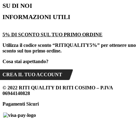
SU DI NOI
Abbigliamento
INFORMAZIONI UTILI
Intimo
Chi Siamo
Scarpe
Shop
Termini e Condizioni
5% DI SCONTO SUL TUO PRIMO ORDINE
Moda Mare
Contatti
Spedizioni
Biancheria Casa
Utilizza il codice sconto “
RITIQUALITY5%”
per ottenere uno
Brands
Cookie Policy (UE)
sconto sul tuo primo ordine.
Privacy Policy
Cosa stai aspettando?
Assistenza
CREA IL TUO ACCOUNT
© 2022 RITI QUALITY DI RITI COSIMO – P.IVA
06944140828
Pagamenti Sicuri