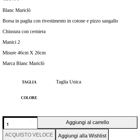
Blanc Mariclò
Borsa in paglia con rivestimento in cotone e pizzo sangallo
Chiusura con cerniera
Manici 2
Misure 46cm X 26cm
Marca Blanc Mariclò
Taglia Unica
TAGLIA
COLORE
Blanc
Aggiungi al carrello
Mariclò
Borsa
ACQUISTO VELOCE
Paglia
Aggiungi alla Wishlist