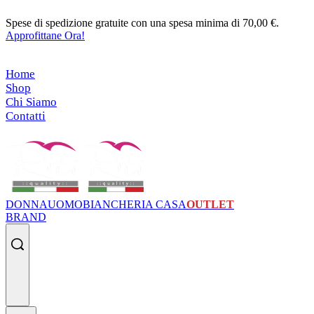
Skip
Spese di spedizione gratuite con una spesa minima di 70,00 €.
T
to
Approfittane Ora!
content
Home
Shop
Chi Siamo
Contatti
DONNA
UOMO
BIANCHERIA CASA
OUTLET
BRAND
Search