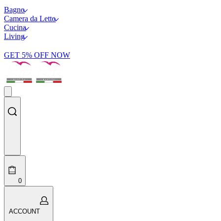
Bagno
Camera da Letto
Cucina
Living
GET 5% OFF NOW
Search
open
0
Open
ACCOUNT
cart
ACCOUNT