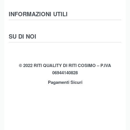
Abbigliamento
INFORMAZIONI UTILI
Intimo
Scarpe
Termini e Condizioni
SU DI NOI
Moda Mare
Spedizioni
Biancheria Casa
Cookie Policy (UE)
Chi Siamo
Privacy Policy
Shop
© 2022 RITI QUALITY DI RITI COSIMO – P.IVA
06944140828
Assistenza
Contatti
Pagamenti Sicuri
Brands