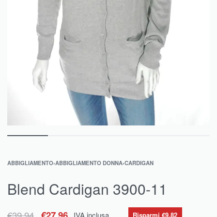
ABBIGLIAMENTO
›
ABBIGLIAMENTO DONNA
›
CARDIGAN
Blend Cardigan 3900-11
€
39.94
€
27.96
IVA inclusa
Risparmi €9.82