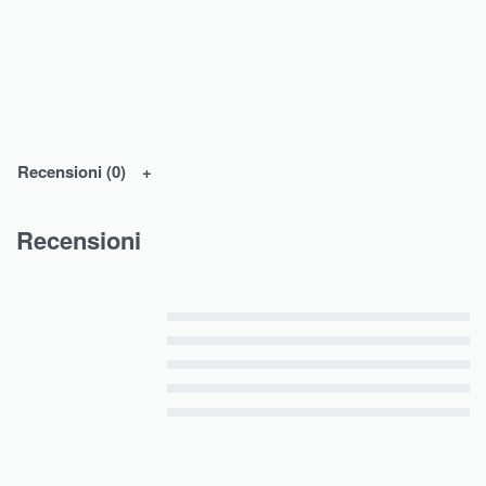
Recensioni (0)
Recensioni
Valutato
5
su 5
Valutato
4
su 5
Valutato
3
su 5
Valutato
2
su 5
Valutato
1
su 5