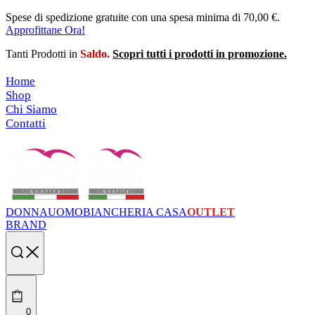
Skip
Spese di spedizione gratuite con una spesa minima di 70,00 €.
to
Approfittane Ora!
content
Tanti Prodotti in
Saldo.
Scopri tutti i prodotti in promozione.
Home
Shop
Chi Siamo
Contatti
DONNA
UOMO
BIANCHERIA CASA
OUTLET
BRAND
Search
open
0