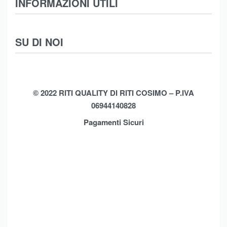
INFORMAZIONI UTILI
Intimo
Scarpe
Termini e Condizioni
SU DI NOI
Moda Mare
Spedizioni
Biancheria Casa
Cookie Policy (UE)
Chi Siamo
Privacy Policy
Shop
© 2022 RITI QUALITY DI RITI COSIMO – P.IVA
06944140828
Assistenza
Contatti
Pagamenti Sicuri
Brands