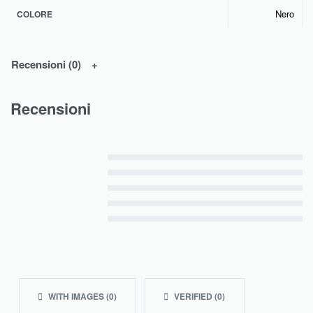
Nero
COLORE
Recensioni (0)
Recensioni
Valutato
5
su 5
Valutato
4
su 5
Valutato
3
su 5
Valutato
2
su 5
Valutato
1
su 5
WITH IMAGES (
0
)
VERIFIED (
0
)