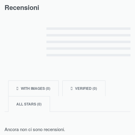
Recensioni
Valutato
5
su 5
Valutato
4
su 5
Valutato
3
su 5
Valutato
2
su 5
Valutato
1
su 5
WITH IMAGES (
0
)
VERIFIED (
0
)
ALL STARS (
0
)
Ancora non ci sono recensioni.