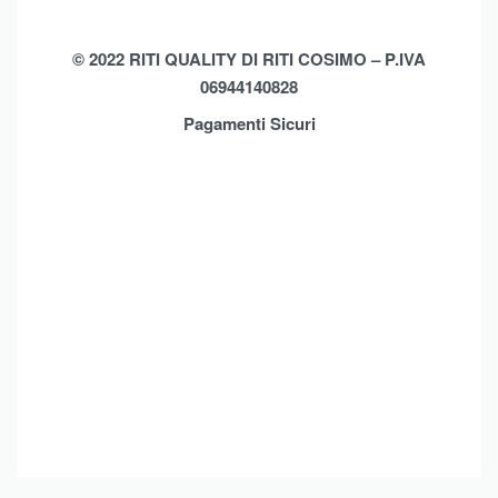
Biancheria Casa
Cookie Policy (UE)
Chi Siamo
Privacy Policy
Shop
© 2022 RITI QUALITY DI RITI COSIMO – P.IVA
06944140828
Assistenza
Contatti
Pagamenti Sicuri
Brands