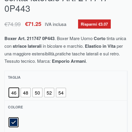
0P443
€
74.99
€
71.25
IVA inclusa
Risparmi €3.07
Boxer Art. 211747 0P443
. Boxer Mare Uomo
Corto
tinta unica
con
strisce laterali
in bicolare e marchio.
Elastico in Vita
per
una maggiore estensibilità,pratiche tasche laterali e sul retro.
Tessuto tecnico. Marca:
Emporio Armani
.
TAGLIA
46
48
50
52
54
COLORE