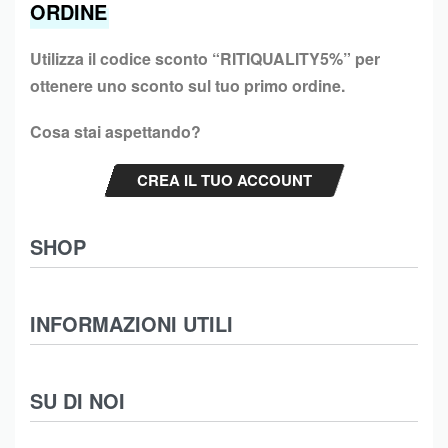
ORDINE
Utilizza il codice sconto “
RITIQUALITY5%”
per
ottenere uno sconto sul tuo primo ordine.
Cosa stai aspettando?
CREA IL TUO ACCOUNT
SHOP
Abbigliamento
INFORMAZIONI UTILI
Intimo
Scarpe
Termini e Condizioni
SU DI NOI
Moda Mare
Spedizioni