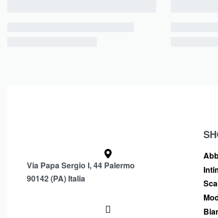
SH
Abb
Via Papa Sergio I, 44 Palermo
Int
90142 (PA) Italia
Sca
Mod
Bia