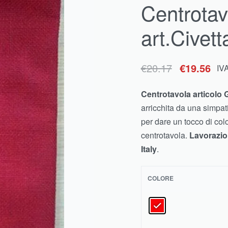
Centrota
€
36.30
€
35.21
IVA inclusa
art.Civett
€
20.17
€
19.56
IV
Centrotavola articolo 
arricchita da una simpa
per dare un tocco di col
centrotavola.
Lavorazio
Italy
.
COLORE