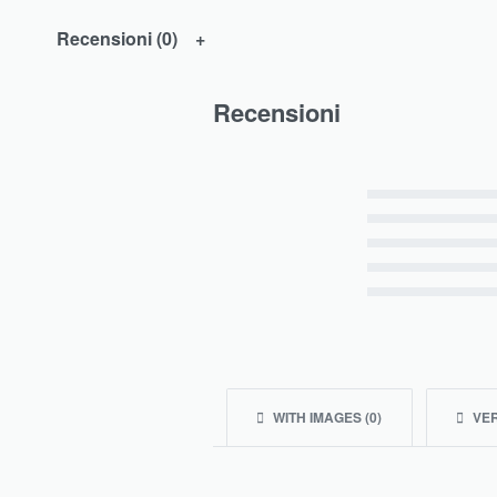
Recensioni (0)
Recensioni
Valutato
5
su 5
Valutato
4
su 5
Valutato
3
su 5
Valutato
2
su 5
Valutato
1
su 5
WITH IMAGES (
0
)
VER