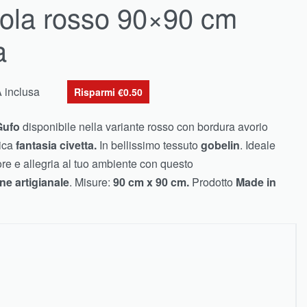
vola rosso 90×90 cm
a
A inclusa
Risparmi €0.50
Gufo
disponibile nella variante rosso con bordura avorio
tica
fantasia civetta.
In bellissimo tessuto
gobelin
. Ideale
ore e allegria al tuo ambiente con questo
ne artigianale
. Misure:
90 cm x 90 cm.
Prodotto
Made in