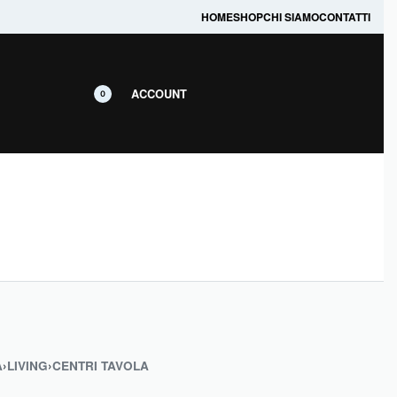
prodotti in promozione.
HOME
SHOP
CHI SIAMO
CONTATTI
ACCOUNT
0
A
›
LIVING
›
CENTRI TAVOLA