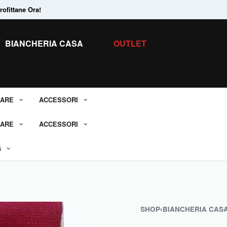
ofittane Ora!
Tanti Prodotti in
Saldo.
Scopri tutti i 
BIANCHERIA CASA
OUTLET
ARE
ACCESSORI
ARE
ACCESSORI
G
SHOP
›
BIANCHERIA CAS