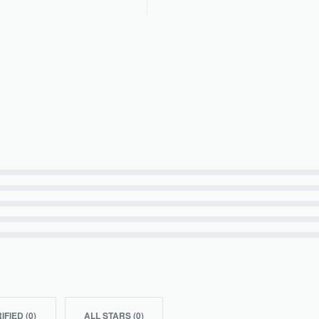
IFIED (
0
)
ALL STARS (
0
)