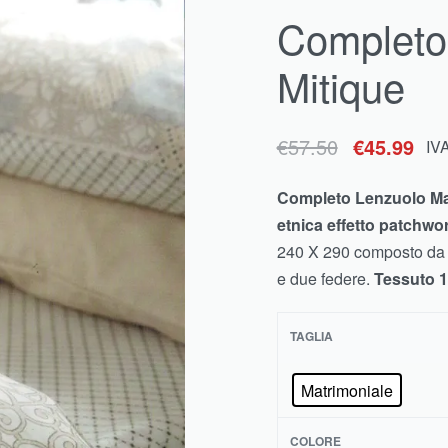
Completo
€
55.00
€
43.99
IVA inclusa
€
59.90
€
43.13
IVA inclusa
Mitique
€
57.50
€
45.99
IV
Completo Lenzuolo Ma
etnica effetto patchwo
240 X 290 composto da l
e due federe.
Tessuto 1
TAGLIA
Matrimoniale
COLORE