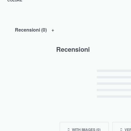
COLORE
Recensioni (0)
Recensioni
Valutato
5
su 5
Valutato
4
su 5
Valutato
3
su 5
Valutato
2
su 5
Valutato
1
su 5
WITH IMAGES (
0
)
VER