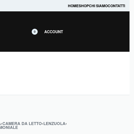
prodotti in promozione.
HOME
SHOP
CHI SIAMO
CONTATTI
ACCOUNT
0
A
›
CAMERA DA LETTO
›
LENZUOLA
›
MONIALE