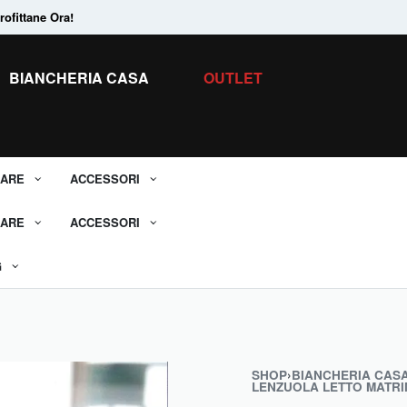
ofittane Ora!
Tanti Prodotti in
Saldo.
Scopri tutti i 
BIANCHERIA CASA
OUTLET
ARE
ACCESSORI
ARE
ACCESSORI
G
SHOP
›
BIANCHERIA CAS
LENZUOLA LETTO MATRI