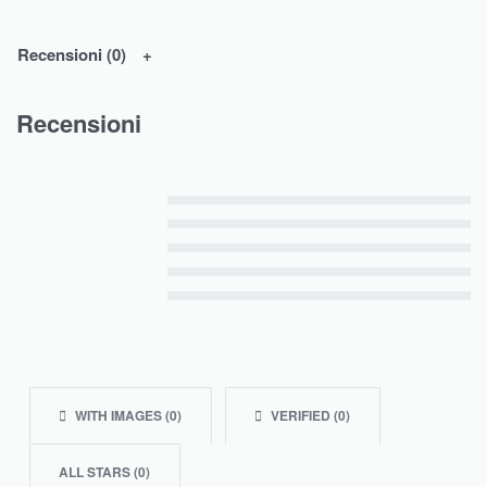
Recensioni (0)
Recensioni
Valutato
5
su 5
Valutato
4
su 5
Valutato
3
su 5
Valutato
2
su 5
Valutato
1
su 5
WITH IMAGES (
0
)
VERIFIED (
0
)
ALL STARS (
0
)