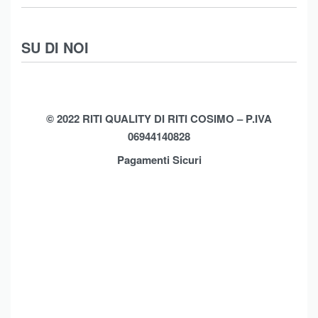
Intimo
Scarpe
Termini e Condizioni
SU DI NOI
Moda Mare
Spedizioni
Biancheria Casa
Cookie Policy (UE)
Chi Siamo
Privacy Policy
Shop
© 2022 RITI QUALITY DI RITI COSIMO – P.IVA
06944140828
Assistenza
Contatti
Pagamenti Sicuri
Brands