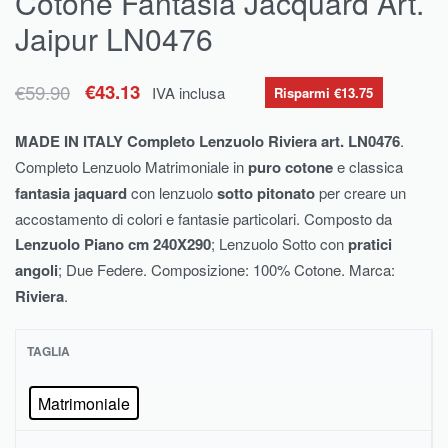
Cotone Fantasia Jacquard Art.
Jaipur LN0476
€
59.90
€
43.13
IVA inclusa
Risparmi €13.75
MADE IN ITALY Completo Lenzuolo Riviera art. LN0476
.
Completo Lenzuolo Matrimoniale in
puro cotone
e classica
fantasia jaquard
con lenzuolo
sotto pitonato
per creare un
accostamento di colori e fantasie particolari. Composto da
Lenzuolo Piano cm 240X290
; Lenzuolo Sotto con
pratici
angoli
; Due Federe. Composizione: 100% Cotone. Marca:
Riviera
.
TAGLIA
Matrimoniale