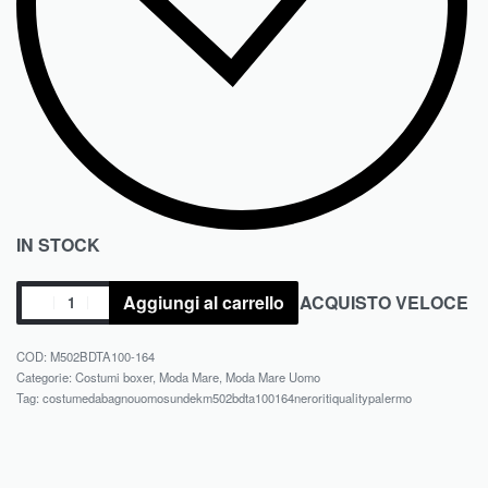
IN STOCK
Aggiungi al carrello
ACQUISTO VELOCE
M502BDTA100-164
Categorie:
Costumi boxer
,
Moda Mare
,
Moda Mare Uomo
Tag:
costumedabagnouomosundekm502bdta100164neroritiqualitypalermo