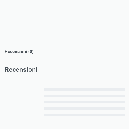
Recensioni (0)
Recensioni
Valutato
5
su 5
Valutato
4
su 5
Valutato
3
su 5
Valutato
2
su 5
Valutato
1
su 5