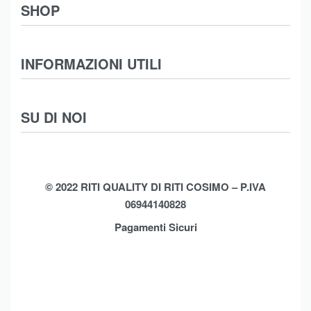
SHOP
Abbigliamento
INFORMAZIONI UTILI
Intimo
Scarpe
Termini e Condizioni
SU DI NOI
Moda Mare
Spedizioni
Biancheria Casa
Cookie Policy (UE)
Chi Siamo
Privacy Policy
Shop
© 2022 RITI QUALITY DI RITI COSIMO – P.IVA
06944140828
Assistenza
Contatti
Pagamenti Sicuri
Brands