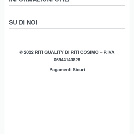
Intimo
Scarpe
Termini e Condizioni
SU DI NOI
Moda Mare
Spedizioni
Biancheria Casa
Cookie Policy (UE)
Chi Siamo
Privacy Policy
Shop
© 2022 RITI QUALITY DI RITI COSIMO – P.IVA
06944140828
Assistenza
Contatti
Pagamenti Sicuri
Brands