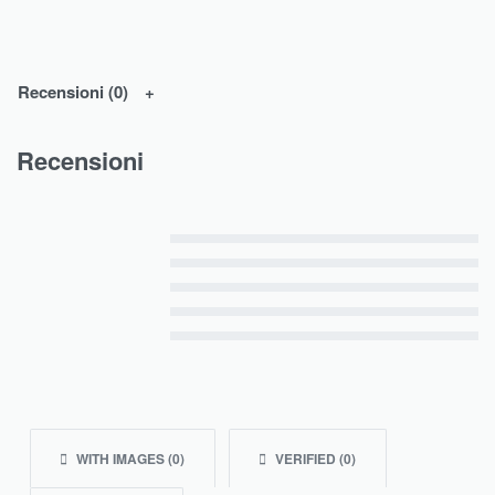
Recensioni (0)
Recensioni
Valutato
5
su 5
Valutato
4
su 5
Valutato
3
su 5
Valutato
2
su 5
Valutato
1
su 5
WITH IMAGES (
0
)
VERIFIED (
0
)