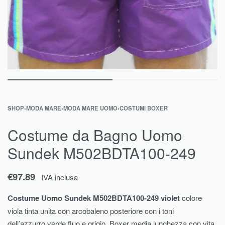
SHOP
›
MODA MARE
›
MODA MARE UOMO
›
COSTUMI BOXER
Costume da Bagno Uomo
Sundek M502BDTA100-249
€
97.89
IVA inclusa
Costume Uomo Sundek M502BDTA100-249 violet
colore
viola tinta unita con arcobaleno posteriore con i toni
dell’azzurro.verde fluo e grigio. Boxer media lunghezza con vita