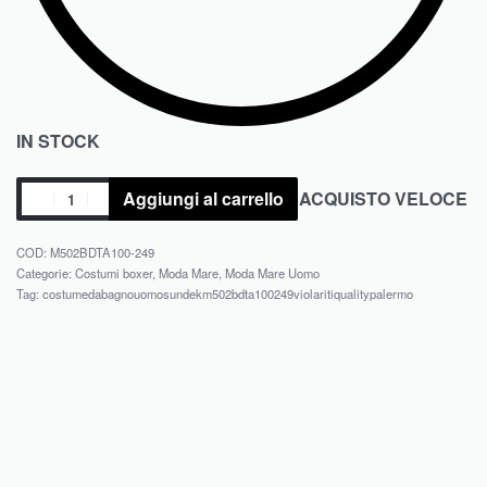
IN STOCK
Aggiungi al carrello
ACQUISTO VELOCE
M502BDTA100-249
Categorie:
Costumi boxer
,
Moda Mare
,
Moda Mare Uomo
Tag:
costumedabagnouomosundekm502bdta100249violaritiqualitypalermo