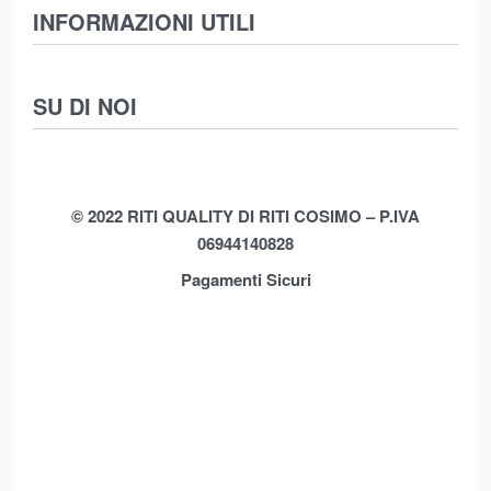
Abbigliamento
INFORMAZIONI UTILI
Intimo
Scarpe
Termini e Condizioni
SU DI NOI
Moda Mare
Spedizioni
Biancheria Casa
Cookie Policy (UE)
Chi Siamo
Privacy Policy
Shop
© 2022 RITI QUALITY DI RITI COSIMO – P.IVA
06944140828
Assistenza
Contatti
Pagamenti Sicuri
Brands