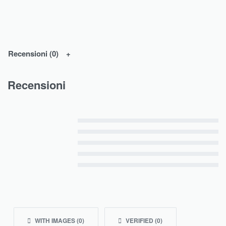
Recensioni (0)
Recensioni
Valutato
5
su 5
Valutato
4
su 5
Valutato
3
su 5
Valutato
2
su 5
Valutato
1
su 5
WITH IMAGES (
0
)
VERIFIED (
0
)