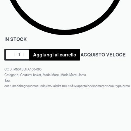
IN STOCK
Aggiungi al carrello
ACQUISTO VELOCE
M504BDTA100-095
Categorie:
Costumi boxer
,
Moda Mare
,
Moda Mare Uomo
Tag:
costumedabagnouomosundekm504bdta100095fuxiapantaloncinomareritiqualitypalermo