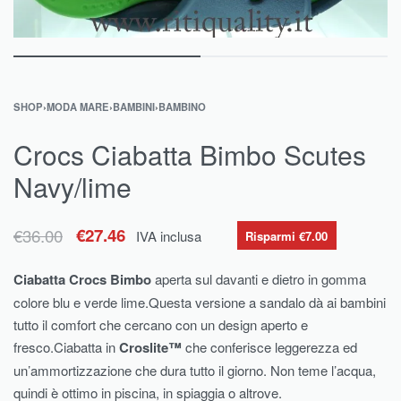
SHOP
›
MODA MARE
›
BAMBINI
›
BAMBINO
Crocs Ciabatta Bimbo Scutes
Navy/lime
€
36.00
€
27.46
IVA inclusa
Risparmi €7.00
Ciabatta Crocs Bimbo
aperta sul davanti e dietro in gomma
colore blu e verde lime.Questa versione a sandalo dà ai bambini
tutto il comfort che cercano con un design aperto e
fresco.Ciabatta in
Croslite™
che conferisce leggerezza ed
un’ammortizzazione che dura tutto il giorno. Non teme l’acqua,
quindi è ottimo in piscina, in spiaggia o altrove.