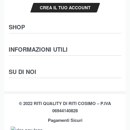
CREA IL TUO ACCOUNT
SHOP
Abbigliamento
INFORMAZIONI UTILI
Intimo
Scarpe
Termini e Condizioni
SU DI NOI
Moda Mare
Spedizioni
Biancheria Casa
Cookie Policy (UE)
Chi Siamo
Privacy Policy
Shop
© 2022 RITI QUALITY DI RITI COSIMO – P.IVA
Assistenza
Contatti
06944140828
Pagamenti Sicuri
Brands