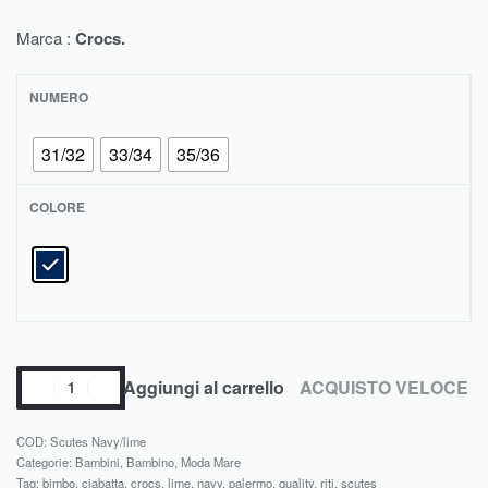
Marca :
Crocs.
NUMERO
31/32
33/34
35/36
COLORE
Aggiungi al carrello
ACQUISTO VELOCE
Scutes Navy/lime
Categorie:
Bambini
,
Bambino
,
Moda Mare
Tag:
bimbo
,
ciabatta
,
crocs
,
lime
,
navy
,
palermo
,
quality
,
riti
,
scutes