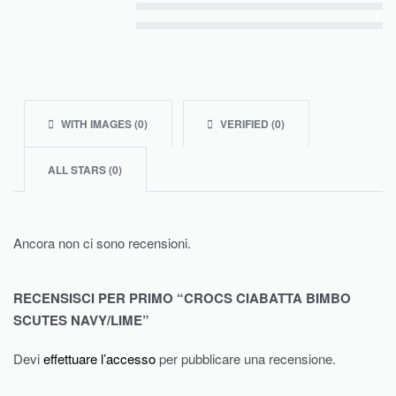
Valutato
3
su 5
Valutato
2
su 5
Valutato
1
su 5
WITH IMAGES (
0
)
VERIFIED (
0
)
ALL STARS (
0
)
Ancora non ci sono recensioni.
RECENSISCI PER PRIMO “CROCS CIABATTA BIMBO
SCUTES NAVY/LIME”
Devi
effettuare l’accesso
per pubblicare una recensione.