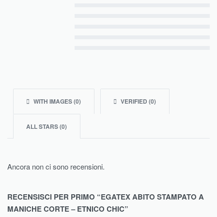
Valutato
5
su 5
Valutato
4
su 5
Valutato
3
su 5
Valutato
2
su 5
Valutato
1
su 5
WITH IMAGES (
0
)
VERIFIED (
0
)
ALL STARS (
0
)
Ancora non ci sono recensioni.
RECENSISCI PER PRIMO “EGATEX ABITO STAMPATO A
MANICHE CORTE – ETNICO CHIC”