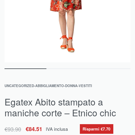
UNCATEGORIZED
›
ABBIGLIAMENTO
›
DONNA
›
VESTITI
Egatex Abito stampato a
maniche corte – Etnico chic
€
93.90
€
84.51
IVA inclusa
Risparmi €7.70