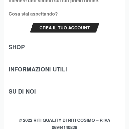
ottenere uno sconto sul tuo primo ordine.
Cosa stai aspettando?
CREA IL TUO ACCOUNT
SHOP
Abbigliamento
INFORMAZIONI UTILI
Intimo
Scarpe
Termini e Condizioni
SU DI NOI
Moda Mare
Spedizioni
Biancheria Casa
Cookie Policy (UE)
Chi Siamo
Privacy Policy
Shop
© 2022 RITI QUALITY DI RITI COSIMO – P.IVA
06944140828
Assistenza