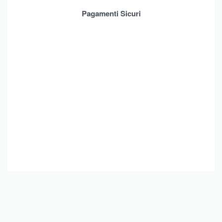
Contatti
Pagamenti Sicuri
Brands