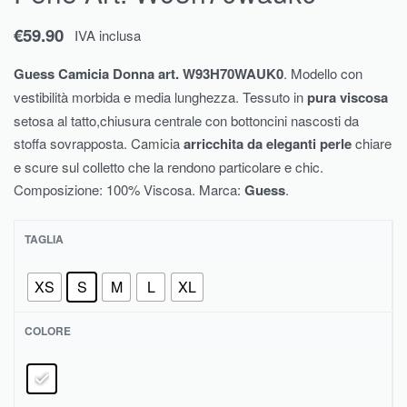
€
59.90
IVA inclusa
Guess Camicia Donna art. W93H70WAUK0
. Modello con
vestibilità morbida e media lunghezza. Tessuto in
pura viscosa
setosa al tatto,chiusura centrale con bottoncini nascosti da
stoffa sovrapposta. Camicia
arricchita da eleganti perle
chiare
e scure sul colletto che la rendono particolare e chic.
Composizione: 100% Viscosa. Marca:
Guess
.
TAGLIA
XS
S
M
L
XL
COLORE