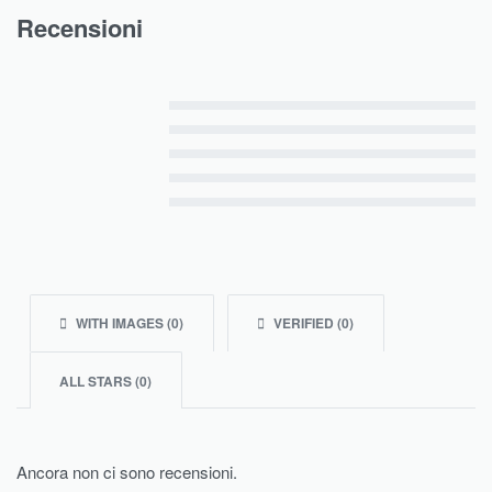
Recensioni
Valutato
5
su 5
Valutato
4
su 5
Valutato
3
su 5
Valutato
2
su 5
Valutato
1
su 5
WITH IMAGES (
0
)
VERIFIED (
0
)
ALL STARS (
0
)
Ancora non ci sono recensioni.