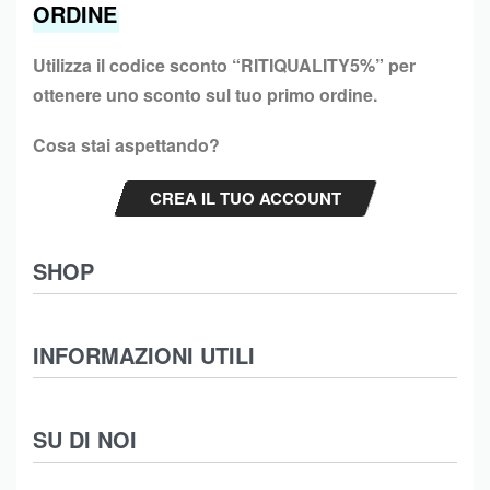
ORDINE
Utilizza il codice sconto “
RITIQUALITY5%”
per
ottenere uno sconto sul tuo primo ordine.
Cosa stai aspettando?
CREA IL TUO ACCOUNT
SHOP
Abbigliamento
INFORMAZIONI UTILI
Intimo
Scarpe
Termini e Condizioni
SU DI NOI
Moda Mare
Spedizioni