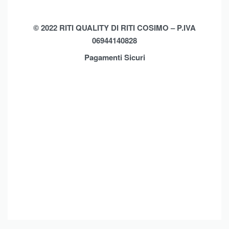
Biancheria Casa
Cookie Policy (UE)
Chi Siamo
Privacy Policy
Shop
© 2022 RITI QUALITY DI RITI COSIMO – P.IVA
06944140828
Assistenza
Contatti
Pagamenti Sicuri
Brands