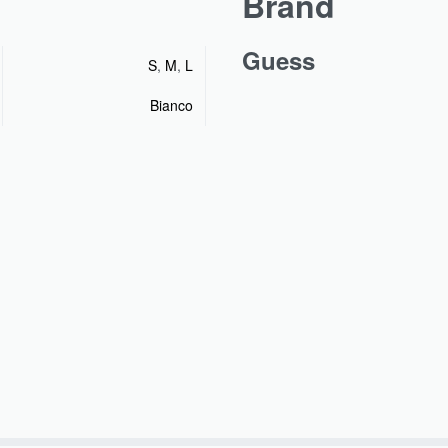
Brand
Guess
S
,
M
,
L
Bianco