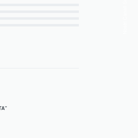
Nostri Canali Sociali
TA”