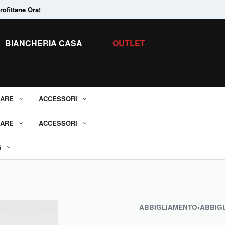
ofittane Ora!
Tanti Prodotti in
Saldo.
Scopri tutti i 
BIANCHERIA CASA
OUTLET
ARE
ACCESSORI
ARE
ACCESSORI
G
ABBIGLIAMENTO
›
ABBIG