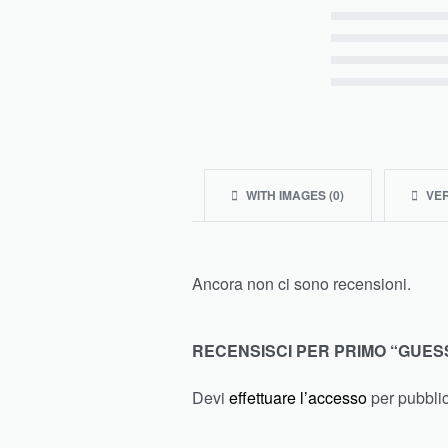
Valutato
5
su 5
Valutato
4
su 5
Valutato
3
su 5
Valutato
2
su 5
Valutato
1
su 5
WITH IMAGES (
0
)
VER
Ancora non ci sono recensioni.
RECENSISCI PER PRIMO “GUESS
Devi
effettuare l’accesso
per pubbli