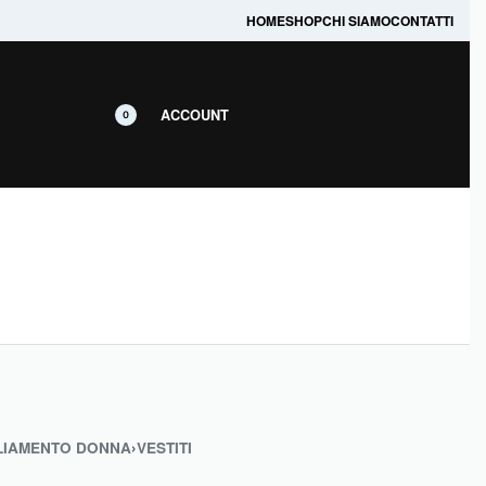
prodotti in promozione.
HOME
SHOP
CHI SIAMO
CONTATTI
ACCOUNT
0
LIAMENTO DONNA
›
VESTITI