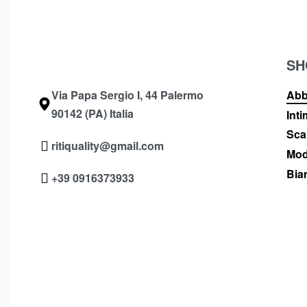
SH
Via Papa Sergio I, 44 Palermo
Abb
90142 (PA) Italia
Int
Sca
ritiquality@gmail.com
Mod
Bia
+39 0916373933