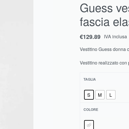
Guess ves
€
€
138.99
79.90
€
111.19
IVA inclusa
IVA inclusa
fascia ela
€
129.89
IVA inclusa
Vestitino Guess donna co
Vestitino realizzato con
TAGLIA
S
M
L
COLORE