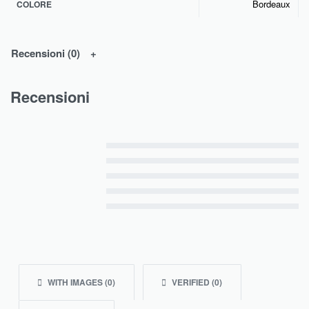
Bordeaux
COLORE
Recensioni (0)
Recensioni
Valutato
5
su 5
Valutato
4
su 5
Valutato
3
su 5
Valutato
2
su 5
Valutato
1
su 5
WITH IMAGES (
0
)
VERIFIED (
0
)