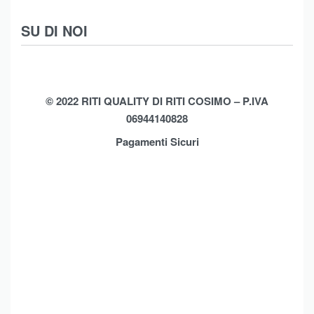
Scarpe
Termini e Condizioni
SU DI NOI
Moda Mare
Spedizioni
Biancheria Casa
Cookie Policy (UE)
Chi Siamo
Privacy Policy
Shop
© 2022 RITI QUALITY DI RITI COSIMO – P.IVA
06944140828
Assistenza
Contatti
Pagamenti Sicuri
Brands