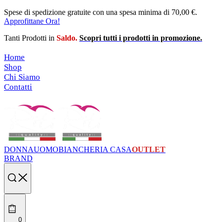
Skip
Spese di spedizione gratuite con una spesa minima di 70,00 €.
to
Approfittane Ora!
content
Tanti Prodotti in
Saldo.
Scopri tutti i prodotti in promozione.
Home
Shop
Chi Siamo
Contatti
DONNA
UOMO
BIANCHERIA CASA
OUTLET
BRAND
Search
open
0