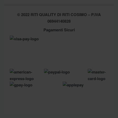
Cookie Policy (UE)
Chi Siamo
Privacy Policy
Shop
© 2022 RITI QUALITY DI RITI COSIMO – P.IVA
Assistenza
Contatti
06944140828
Pagamenti Sicuri
Brands