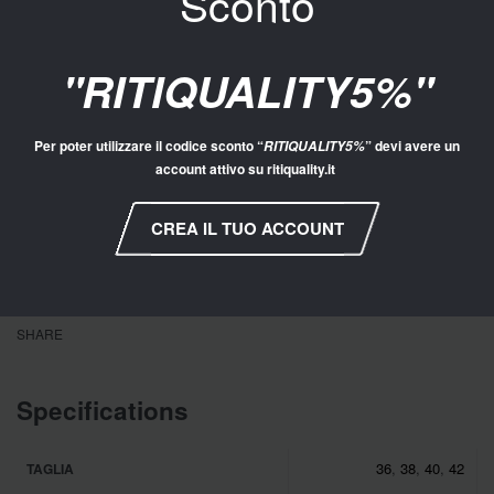
Sconto
Aggiungi al carrello
ACQUISTO VELOCE
"RITIQUALITY5%"
20106675
Categorie:
Abbigliamento
,
Abbigliamento Donna
,
Cappotti
Per poter utilizzare il codice sconto “
” devi avere un
RITIQUALITY5%
account attivo su ritiquality.it
CREA IL TUO ACCOUNT
SHARE
Specifications
36
,
38
,
40
,
42
TAGLIA