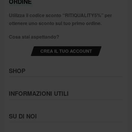
ORDINE
Utilizza il codice sconto “
RITIQUALITY5%”
per
ottenere uno sconto sul tuo primo ordine.
Cosa stai aspettando?
CREA IL TUO ACCOUNT
SHOP
Abbigliamento
INFORMAZIONI UTILI
Intimo
Scarpe
Termini e Condizioni
SU DI NOI
Moda Mare
Spedizioni
Biancheria Casa