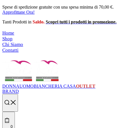
Skip
Spese di spedizione gratuite con una spesa minima di 70,00 €.
to
Approfittane Ora!
content
Tanti Prodotti in
Saldo.
Scopri tutti i prodotti in promozione.
Home
Shop
Chi Siamo
Contatti
DONNA
UOMO
BIANCHERIA CASA
OUTLET
BRAND
Search
open
0