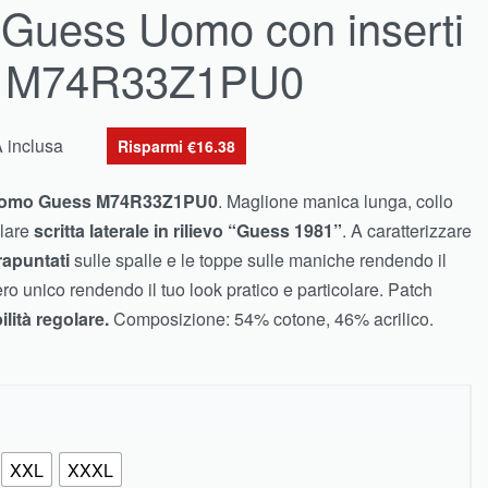
 Guess Uomo con inserti
ti M74R33Z1PU0
A inclusa
Risparmi €16.38
 Uomo Guess M74R33Z1PU0
. Maglione manica lunga, collo
olare
scritta laterale in rilievo “Guess 1981”
. A caratterizzare
trapuntati
sulle spalle e le toppe sulle maniche rendendo il
 unico rendendo il tuo look pratico e particolare. Patch
ilità regolare.
Composizione: 54% cotone, 46% acrilico.
XXL
XXXL