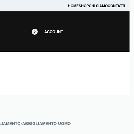
prodotti in promozione.
HOME
SHOP
CHI SIAMO
CONTATTI
ACCOUNT
0
LIAMENTO
›
ABBIGLIAMENTO UOMO