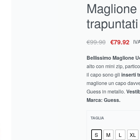
Maglione
€
€
138.99
99.90
€
€
74.92
111.19
IVA inclusa
IVA inclusa
trapunta
€
99.90
€
79.92
IV
Bellissimo Maglione
alto con mini zip, partic
il capo sono gli
inserti 
maglione un capo davvero
Guess in metallo.
Vestib
Marca: Guess.
TAGLIA
S
M
L
XL