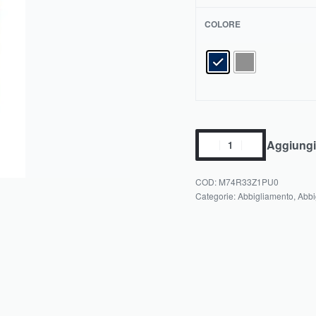
COLORE
Aggiungi 
M74R33Z1PU0
Categorie:
Abbigliamento
,
Abbi