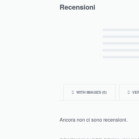
Recensioni
Valutato
5
su 5
Valutato
4
su 5
Valutato
3
su 5
Valutato
2
su 5
Valutato
1
su 5
WITH IMAGES (
0
)
VER
Ancora non ci sono recensioni.