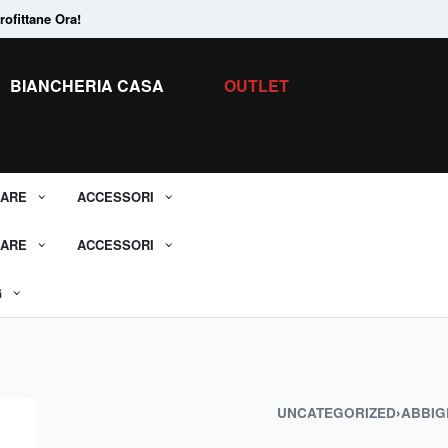
ofittane Ora!
Tanti Prodotti in
Saldo.
Scopri tutti i 
BIANCHERIA CASA
OUTLET
ARE
ACCESSORI
ARE
ACCESSORI
G
UNCATEGORIZED
›
ABBIG