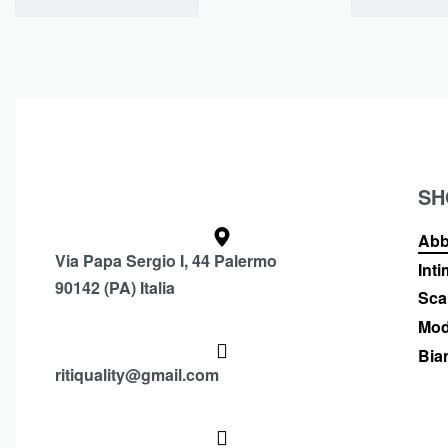
SH
Abb
Via Papa Sergio I, 44 Palermo
Int
90142 (PA) Italia
Sca
Mod
Bia
ritiquality@gmail.com