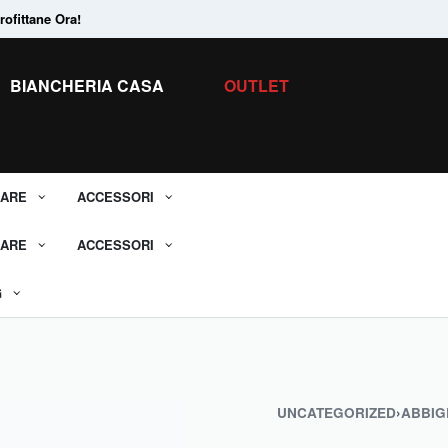
ofittane Ora!
Tanti Prodotti in
Saldo.
Scopri tutti i 
BIANCHERIA CASA
OUTLET
ARE
ACCESSORI
ARE
ACCESSORI
G
UNCATEGORIZED
›
ABBIG