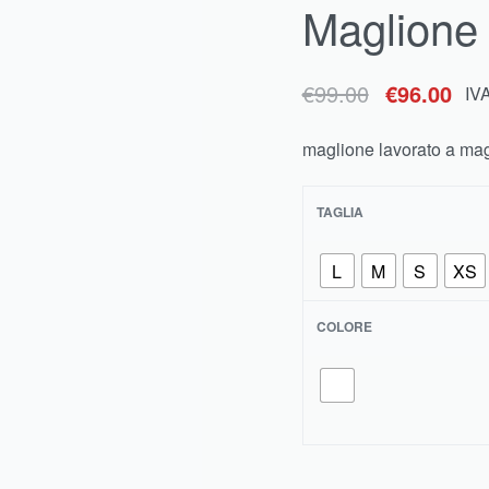
Maglione 
€
90.00
€
85.50
IVA inclusa
€
99.00
€
96.00
IV
maglione lavorato a magl
TAGLIA
L
M
S
XS
COLORE