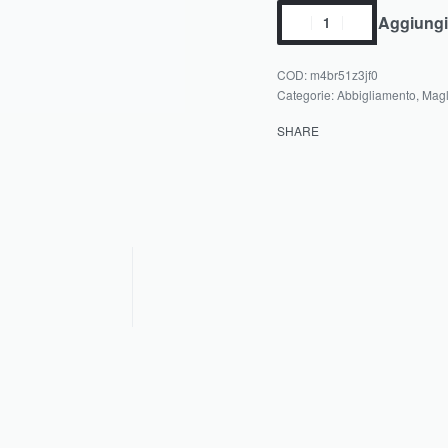
Aggiungi 
m4br51z3jf0
Categorie:
Abbigliamento
,
Magl
SHARE