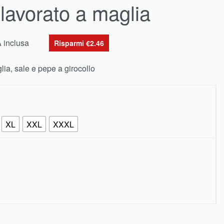
lavorato a maglia
A inclusa
Risparmi €2.46
ia, sale e pepe a girocollo
XL
XXL
XXXL