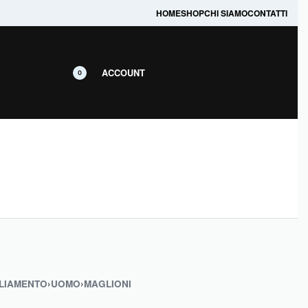
prodotti in promozione.
HOME
SHOP
CHI SIAMO
CONTATTI
ACCOUNT
0
LIAMENTO
›
UOMO
›
MAGLIONI