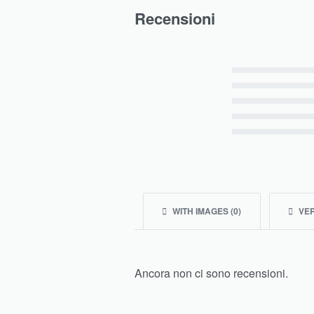
Recensioni
Valutato
5
su 5
Valutato
4
su 5
Valutato
3
su 5
Valutato
2
su 5
Valutato
1
su 5
WITH IMAGES (
0
)
VER
Ancora non ci sono recensioni.