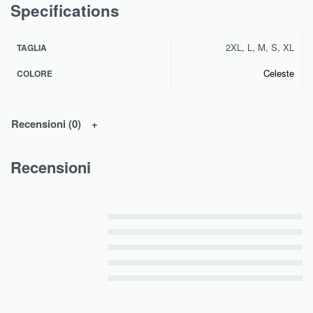
Specifications
2XL, L, M, S, XL
TAGLIA
Celeste
COLORE
Recensioni (0)
Recensioni
Valutato
5
su 5
Valutato
4
su 5
Valutato
3
su 5
Valutato
2
su 5
Valutato
1
su 5