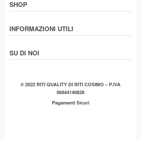
SHOP
Abbigliamento
INFORMAZIONI UTILI
Intimo
Scarpe
Termini e Condizioni
SU DI NOI
Moda Mare
Spedizioni
Biancheria Casa
Cookie Policy (UE)
Chi Siamo
Privacy Policy
Shop
© 2022 RITI QUALITY DI RITI COSIMO – P.IVA
06944140828
Assistenza
Contatti
Pagamenti Sicuri
Brands