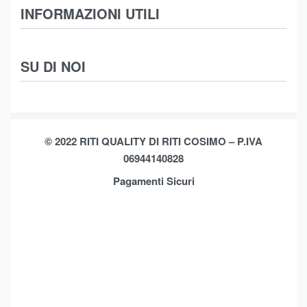
Abbigliamento
INFORMAZIONI UTILI
Intimo
Scarpe
Termini e Condizioni
SU DI NOI
Moda Mare
Spedizioni
Biancheria Casa
Cookie Policy (UE)
Chi Siamo
Privacy Policy
Shop
© 2022 RITI QUALITY DI RITI COSIMO – P.IVA
Assistenza
Contatti
06944140828
Pagamenti Sicuri
Brands