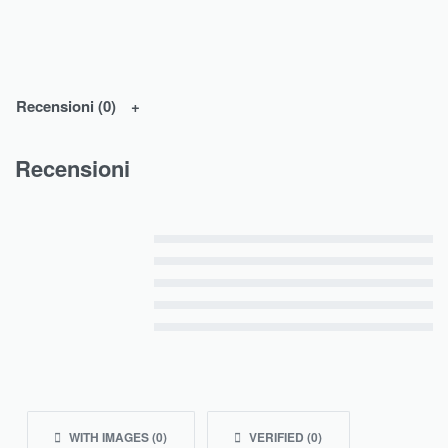
Recensioni (0)
Recensioni
Valutato
5
su 5
Valutato
4
su 5
Valutato
3
su 5
Valutato
2
su 5
Valutato
1
su 5
WITH IMAGES (
0
)
VERIFIED (
0
)