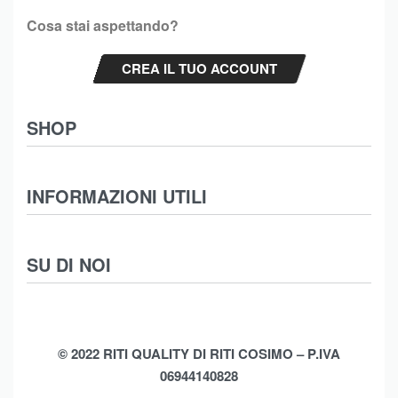
Cosa stai aspettando?
CREA IL TUO ACCOUNT
SHOP
Abbigliamento
INFORMAZIONI UTILI
Intimo
Scarpe
Termini e Condizioni
SU DI NOI
Moda Mare
Spedizioni
Biancheria Casa
Cookie Policy (UE)
Chi Siamo
Privacy Policy
Shop
© 2022 RITI QUALITY DI RITI COSIMO – P.IVA
06944140828
Assistenza
Contatti