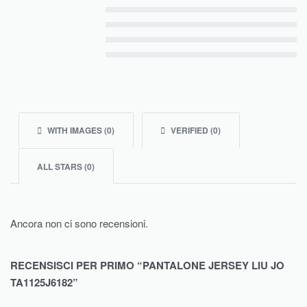
Valutato
5
su 5
Valutato
4
su 5
Valutato
3
su 5
Valutato
2
su 5
Valutato
1
su 5
WITH IMAGES (
0
)
VERIFIED (
0
)
ALL STARS (
0
)
Ancora non ci sono recensioni.
RECENSISCI PER PRIMO “PANTALONE JERSEY LIU JO
TA1125J6182”