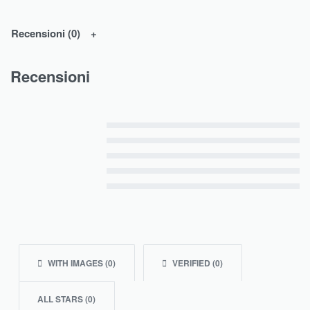
Recensioni (0)
Recensioni
Valutato
5
su 5
Valutato
4
su 5
Valutato
3
su 5
Valutato
2
su 5
Valutato
1
su 5
WITH IMAGES (
0
)
VERIFIED (
0
)
ALL STARS (
0
)