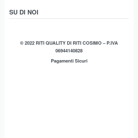
Scarpe
Termini e Condizioni
SU DI NOI
Moda Mare
Spedizioni
Biancheria Casa
Cookie Policy (UE)
Chi Siamo
Privacy Policy
Shop
© 2022 RITI QUALITY DI RITI COSIMO – P.IVA
06944140828
Assistenza
Contatti
Pagamenti Sicuri
Brands