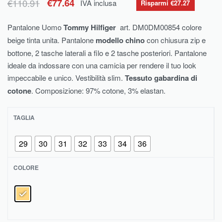
€
110.91
€
77.64
IVA inclusa
Risparmi €27.27
Pantalone Uomo
Tommy Hilfiger
art. DM0DM00854 colore
beige tinta unita. Pantalone
modello chino
con chiusura zip e
bottone, 2 tasche laterali a filo e 2 tasche posteriori. Pantalone
ideale da indossare con una camicia per rendere il tuo look
impeccabile e unico. Vestibilità slim.
Tessuto gabardina di
cotone
. Composizione: 97% cotone, 3% elastan.
TAGLIA
29
30
31
32
33
34
36
COLORE