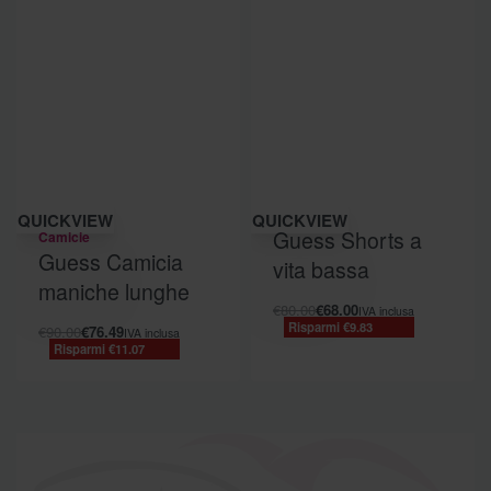
Risparmi €11.07
Risparmi €9.83
QUICKVIEW
QUICKVIEW
Guess Shorts a
Camicie
Guess Camicia
vita bassa
maniche lunghe
€
80.00
€
68.00
IVA inclusa
Risparmi €9.83
€
90.00
€
76.49
IVA inclusa
Risparmi €11.07