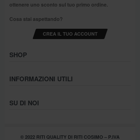
ottenere uno sconto sul tuo primo ordine.
Cosa stai aspettando?
CREA IL TUO ACCOUNT
SHOP
Abbigliamento
INFORMAZIONI UTILI
Intimo
Scarpe
Termini e Condizioni
SU DI NOI
Moda Mare
Spedizioni
Biancheria Casa
Cookie Policy (UE)
Chi Siamo
Privacy Policy
Shop
© 2022 RITI QUALITY DI RITI COSIMO – P.IVA