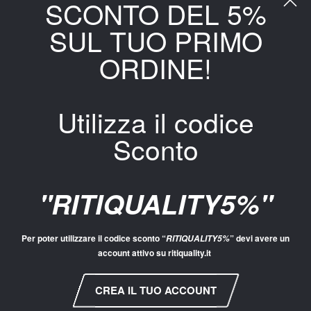
SCONTO DEL 5%
€
110.00
€
104.49
IVA inclusa
Risparmi €4.51
SUL TUO PRIMO
Pantalone jogger in scuba misto viscosa dalla vestibilità regular.
ORDINE!
Vita alta, gamba con polsino.
Logo laterale con borchie e tasche laterali.
Fascia elastica in vita.
Utilizza il codice
TAGLIA
Sconto
L
M
S
XS
XL
XXL
XXXL
"RITIQUALITY5%"
COLORE
Per poter utilizzare il codice sconto “
” devi avere un
RITIQUALITY5%
account attivo su ritiquality.it
CREA IL TUO ACCOUNT