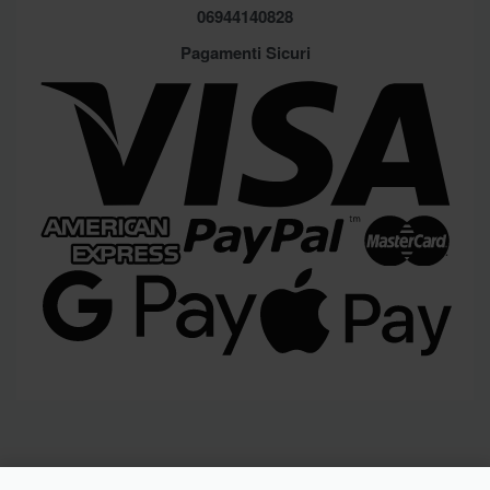
Assistenza
Contatti
06944140828
Pagamenti Sicuri
Brands