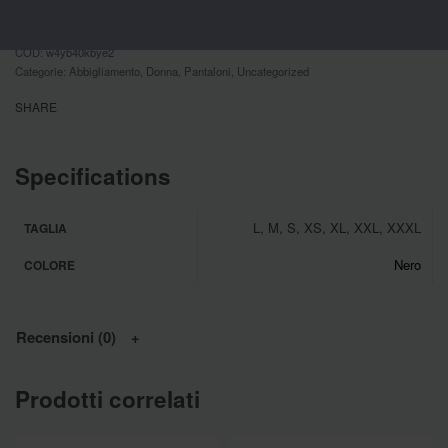
Aggiungi al carrello
ACQUISTO VELOCE
w4yb40kbye2
Categorie:
Abbigliamento
,
Donna
,
Pantaloni
,
Uncategorized
SHARE
Specifications
L, M, S, XS, XL, XXL, XXXL
TAGLIA
Nero
COLORE
Recensioni (0)
Prodotti correlati