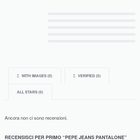
Valutato
5
su 5
Valutato
4
su 5
Valutato
3
su 5
Valutato
2
su 5
Valutato
1
su 5
WITH IMAGES (
0
)
VERIFIED (
0
)
ALL STARS (
0
)
Ancora non ci sono recensioni.
RECENSISCI PER PRIMO “PEPE JEANS PANTALONE”