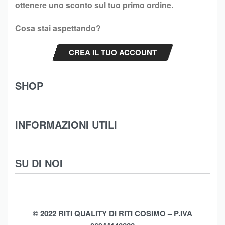
ottenere uno sconto sul tuo primo ordine.
Cosa stai aspettando?
CREA IL TUO ACCOUNT
SHOP
Abbigliamento
INFORMAZIONI UTILI
Intimo
Scarpe
Termini e Condizioni
SU DI NOI
Moda Mare
Spedizioni
Biancheria Casa
Cookie Policy (UE)
Chi Siamo
Privacy Policy
Shop
© 2022 RITI QUALITY DI RITI COSIMO – P.IVA