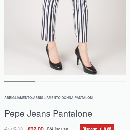
ABBIGLIAMENTO
›
ABBIGLIAMENTO DONNA
›
PANTALONI
Pepe Jeans Pantalone
€
115.00
€
92.00
IVA inclusa
Risparmi €18.85