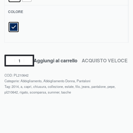
COLORE
Aggiungi al carrello
ACQUISTO VELOCE
PL210642
Categorie:
Abbigliamento
,
Abbigliamento Donna
,
Pantaloni
Tag:
2014
,
a
,
capri
,
chiusura
,
collezione
,
estate
,
filo
,
jeans
,
pantalone
,
pepe
,
pl210642
,
rigato
,
scomparsa
,
summer
,
tasche