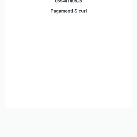
06944140828
Assistenza
Contatti
Pagamenti Sicuri
Brands