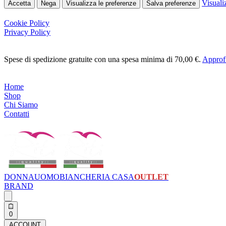
Visuali
Accetta
Nega
Visualizza le preferenze
Salva preferenze
earch
Cookie Policy
Privacy Policy
Skip
Spese di spedizione gratuite con una spesa minima di 70,00 €.
Approfi
to
content
Home
Shop
Chi Siamo
Contatti
DONNA
UOMO
BIANCHERIA CASA
OUTLET
BRAND
Search
open
Open
0
cart
ACCOUNT
ACCOUNT