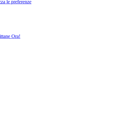
zza le preferenze
ttane Ora!