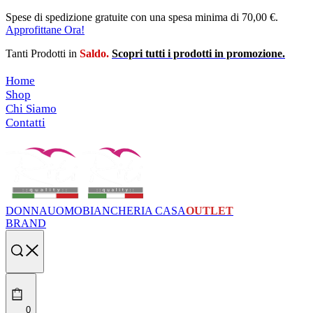
Skip
Spese di spedizione gratuite con una spesa minima di 70,00 €.
to
Approfittane Ora!
content
Tanti Prodotti in
Saldo.
Scopri tutti i prodotti in promozione.
Home
Shop
Chi Siamo
Contatti
DONNA
UOMO
BIANCHERIA CASA
OUTLET
BRAND
Search
open
0