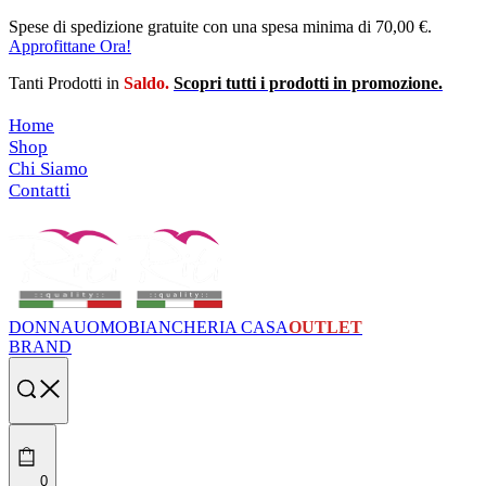
Skip
Spese di spedizione gratuite con una spesa minima di 70,00 €.
to
Approfittane Ora!
content
Tanti Prodotti in
Saldo.
Scopri tutti i prodotti in promozione.
Home
Shop
Chi Siamo
Contatti
DONNA
UOMO
BIANCHERIA CASA
OUTLET
BRAND
Search
open
0