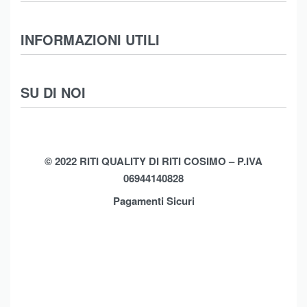
Abbigliamento
INFORMAZIONI UTILI
Intimo
Scarpe
Termini e Condizioni
SU DI NOI
Moda Mare
Spedizioni
Biancheria Casa
Cookie Policy (UE)
Chi Siamo
Privacy Policy
Shop
© 2022 RITI QUALITY DI RITI COSIMO – P.IVA
06944140828
Assistenza
Contatti
Pagamenti Sicuri
Brands