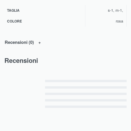
s-1, m-1,
TAGLIA
rosa
COLORE
Recensioni (0)
Recensioni
Valutato
5
su 5
Valutato
4
su 5
Valutato
3
su 5
Valutato
2
su 5
Valutato
1
su 5