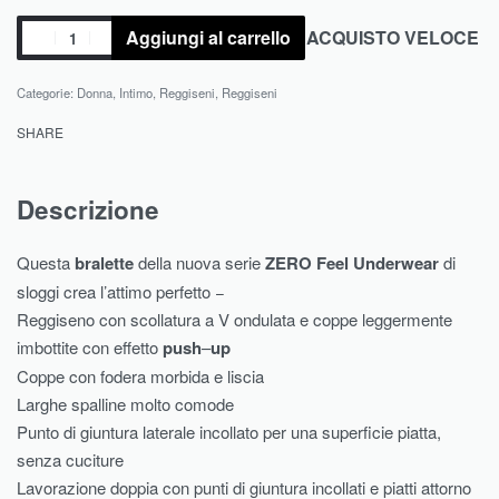
Aggiungi al carrello
ACQUISTO VELOCE
Categorie:
Donna
,
Intimo
,
Reggiseni
,
Reggiseni
SHARE
Descrizione
Questa
bralette
della nuova serie
ZERO
Feel Underwear
di
sloggi crea l’attimo perfetto −
Reggiseno con scollatura a V ondulata e coppe leggermente
imbottite con effetto
push
–
up
Coppe con fodera morbida e liscia
Larghe spalline molto comode
Punto di giuntura laterale incollato per una superficie piatta,
senza cuciture
Lavorazione doppia con punti di giuntura incollati e piatti attorno