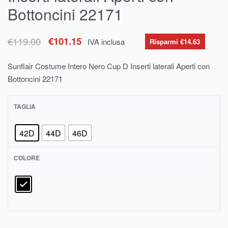
Bottoncini 22171
€
119.00
€
101.15
IVA inclusa
Risparmi €14.63
Sunflair Costume Intero Nero Cup D Inserti laterali Aperti con
Bottoncini 22171
TAGLIA
42D
44D
46D
COLORE