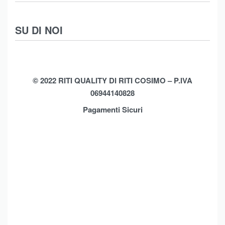
Intimo
Scarpe
Termini e Condizioni
SU DI NOI
Moda Mare
Spedizioni
Biancheria Casa
Cookie Policy (UE)
Chi Siamo
Privacy Policy
Shop
© 2022 RITI QUALITY DI RITI COSIMO – P.IVA
06944140828
Assistenza
Contatti
Pagamenti Sicuri
Brands