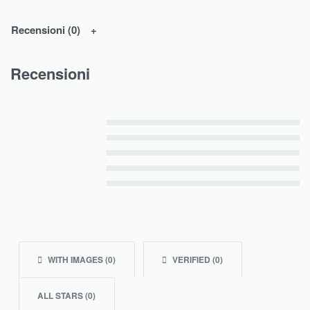
Recensioni (0)
Recensioni
Valutato
5
su 5
Valutato
4
su 5
Valutato
3
su 5
Valutato
2
su 5
Valutato
1
su 5
WITH IMAGES (
0
)
VERIFIED (
0
)
ALL STARS (
0
)