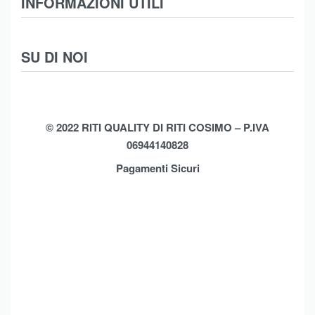
INFORMAZIONI UTILI
Intimo
Scarpe
Termini e Condizioni
SU DI NOI
Moda Mare
Spedizioni
Biancheria Casa
Cookie Policy (UE)
Chi Siamo
Privacy Policy
Shop
© 2022 RITI QUALITY DI RITI COSIMO – P.IVA
06944140828
Assistenza
Contatti
Pagamenti Sicuri
Brands