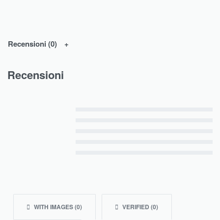
Recensioni (0)
Recensioni
Valutato
5
su 5
Valutato
4
su 5
Valutato
3
su 5
Valutato
2
su 5
Valutato
1
su 5
WITH IMAGES (
0
)
VERIFIED (
0
)